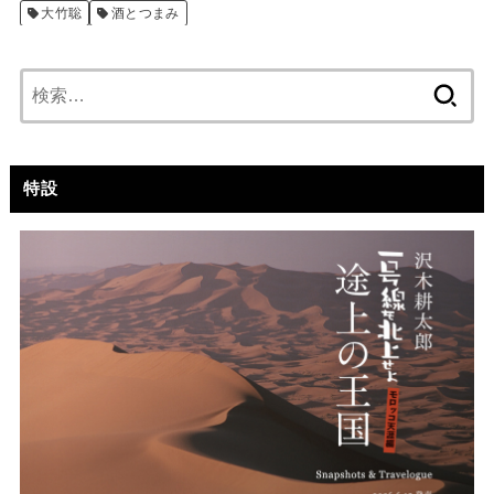
大竹聡
酒とつまみ
検
索:
特設