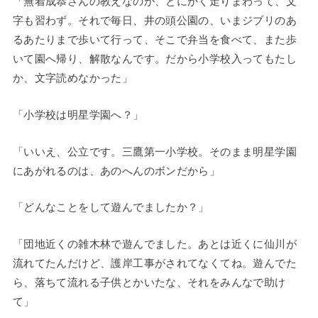
「無着成恭さんの教えなのか、とにかく走りまわって、文
字も習わず。それで毎日、井の頭公園の、いまジブリのあ
るあたりまで歩いて行って、そこで弁当を食べて、また歩
いて園へ帰り、解散なんです。だから小学校入ってもたし
か、文字読めなかった」
「小学校は明星学園へ？」
「いいえ、公立です。三鷹第一小学校。そのまま明星学園
にあがれるのは、あのへんのボンだから」
「どんなことをして遊んでましたか？」
「団地近くの雑木林で遊んでました。あとは近くに仙川が
流れてたんだけど、護岸工事がされてなくてね。遊んでた
ら、落ちて流れる子供とかいたな、それをみんなで助け
て」