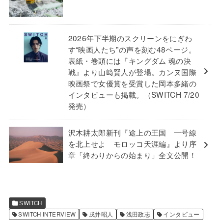
2026年下半期のスクリーンをにぎわ
す“映画人たち”の声を刻む48ページ。
表紙・巻頭には『キングダム 魂の決
戦』より山﨑賢人が登場。カンヌ国際
映画祭で女優賞を受賞した岡本多緒の
インタビューも掲載。（SWITCH 7/20
発売）
沢木耕太郎新刊『途上の王国 一号線
を北上せよ モロッコ天涯編』より序
章「終わりからの始まり」全文公開！
SWITCH
SWITCH INTERVIEW
戌井昭人
浅田政志
インタビュー