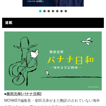
連載
■
柴田元幸[バナナ日和]
MONKEY編集長・柴田元幸がまだ翻訳のされていない海外