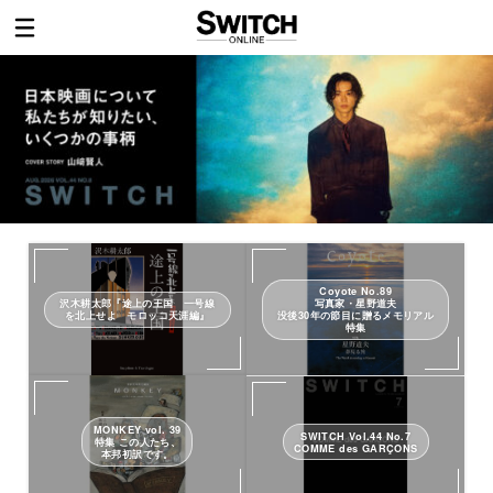
Coyote No.89
沢木耕太郎『途上の王国 一号線
写真家・星野道夫
を北上せよ モロッコ天涯編』
没後30年の節目に贈るメモリアル
特集
MONKEY vol. 39
SWITCH Vol.44 No.7
特集 この人たち、
COMME des GARÇONS
本邦初訳です。