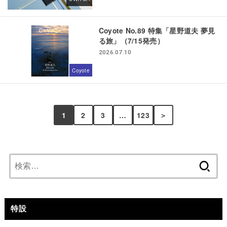
Coyote No.89 特集「星野道夫 夢見
る旅」（7/15発売）
2026.07.10
Coyote
1
2
3
…
123
＞
検
索:
特設