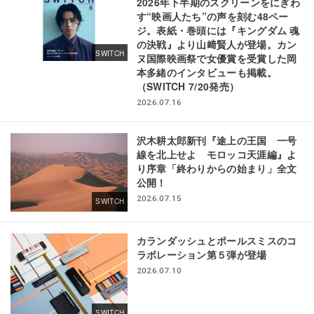
2026年下半期のスクリーンをにぎわ
す“映画人たち”の声を刻む48ペー
ジ。表紙・巻頭には『キングダム 魂
の決戦』より山﨑賢人が登場。カン
SWITCH
ヌ国際映画祭で女優賞を受賞した岡
本多緒のインタビューも掲載。
（SWITCH 7/20発売）
2026.07.16
沢木耕太郎新刊『途上の王国 一号
線を北上せよ モロッコ天涯編』よ
り序章「終わりからの始まり」全文
公開！
2026.07.15
SWITCH
カランダッシュとポールスミスのコ
ラボレーション第５弾が登場
2026.07.10
SWITCH