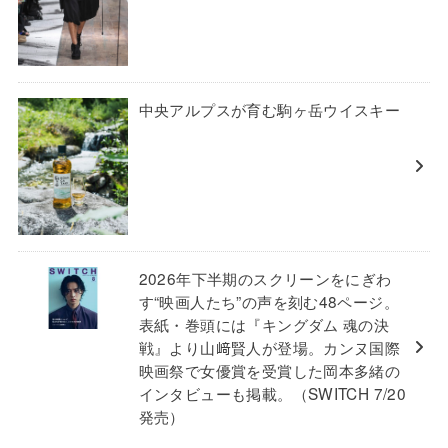
中央アルプスが育む駒ヶ岳ウイスキー
2026年下半期のスクリーンをにぎわ
す“映画人たち”の声を刻む48ページ。
表紙・巻頭には『キングダム 魂の決
戦』より山﨑賢人が登場。カンヌ国際
映画祭で女優賞を受賞した岡本多緒の
インタビューも掲載。（SWITCH 7/20
発売）