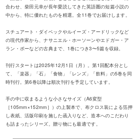
合わせ、柴田元幸が長年愛読してきた英語圏の短篇小説の
中から、特に優れたものを精選。全11巻でお届けします。
スチュアート・ダイベックやルイーズ・アードリックなど
の現代作家から、ナサニエル・ホーソーンやエドガー・ア
ラン・ポーなどの古典まで、1巻につき3〜5篇を収録。
刊行スタートは2025年12月1日（月）。第1回配本分とし
て、「楽器」「石」「食物」「レンズ」「飲料」の5巻を同
時刊行。第6巻以降は順次刊行を予定しています。
手の中に収まるような小さなサイズ（A6変型
［105mm×152mm］）の上製本で、布クロス装による箔押
し表紙、活版印刷を施した函入りなど、造本へのこだわり
も詰まったシリーズ。贈り物にも最適です。