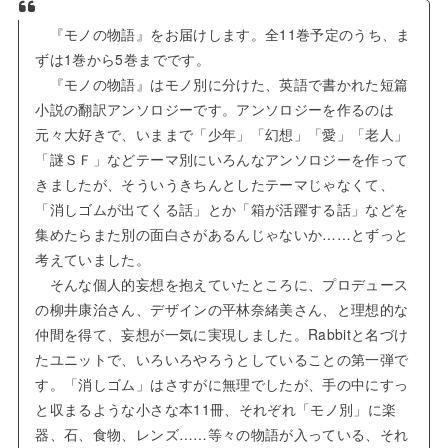
『モノの物語』をお届けします。全11巻予定のうち、ま
ずは1巻から5巻までです。
『モノの物語』はモノ別に分けた、英語で書かれた短篇
小説の翻訳アンソロジーです。アンソロジーを作るのは
元々大好きで、いままで「少年」「幻想」「愛」「老人」
「謎ＳＦ」などテーマ別にいろんなアンソロジーを作って
きましたが、そういうきちんとしたテーマじゃなくて、
「消しゴムが出てくる話」とか「箱が活躍する話」などを
集めたらまた別の面白さがあるんじゃないか……とずっと
考えていました。
そんな個人的妄想を抱えていたところに、プロデュース
の柳井康治さん、デザインの平林奈緒美さん、と理想的な
仲間を得て、妄想が一気に実現しました。Rabbitと名づけ
たユニットで、いろいろやろうとしていることの第一弾で
す。「消しゴム」はさすがに無理でしたが、手の中にすっ
と収まるような小さな本11冊、それぞれ「モノ別」に楽
器、石、食物、レンズ……等々の物語が入っている、それ