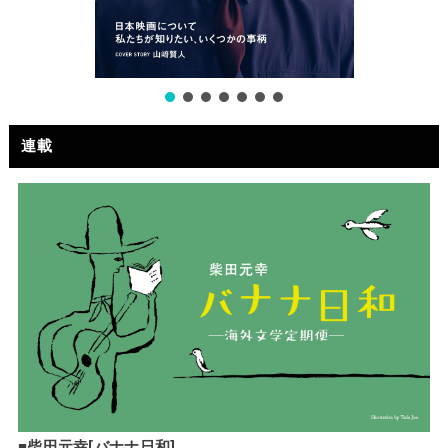
連載
■
柴田元幸[バナナ日和]