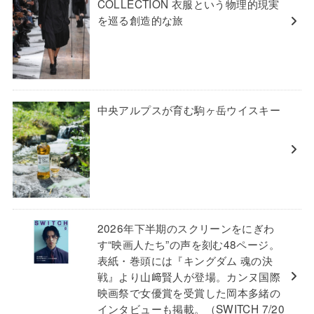
COLLECTION 衣服という物理的現実
を巡る創造的な旅
中央アルプスが育む駒ヶ岳ウイスキー
2026年下半期のスクリーンをにぎわ
す“映画人たち”の声を刻む48ページ。
表紙・巻頭には『キングダム 魂の決
戦』より山﨑賢人が登場。カンヌ国際
映画祭で女優賞を受賞した岡本多緒の
インタビューも掲載。（SWITCH 7/20