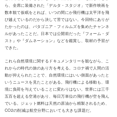
ら、全席に装備された「デルタ・スタジオ」で新作映画を
数本観て仮眠をとれば、いつの間にか飛行機は太平洋を飛
び越えているのだから決して苦ではない。今回特にありが
たかったのは、パタゴニア・フィルムズを集めたチャンネ
ルがあったことだ。日本では公開前だった『フォーム・ダ
スト』や『ダムネーション』などを鑑賞し、取材の予習が
できた。
これら自然環境に関するドキュメンタリーを観ながら、こ
れからの時代の旅のあり方を考える。コロナ禍で人間の活
動が抑えられたことで、自然環境にはいい側面があったと
いうニュースを見たことがある。飛行機による移動も、環
境に負荷を与えていることに変わりはない。世界には三千
五百を超える空港があり、毎日万単位の飛行機が空を飛ん
でいる。ジェット燃料は天然の原油から精製されるため、
CO2の削減は航空分野においても大きな課題だ。