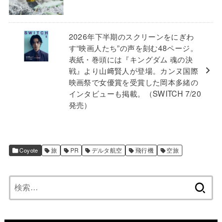
2026年下半期のスクリーンをにぎわ
す“映画人たち”の声を刻む48ページ。
表紙・巻頭には『キングダム 魂の決
戦』より山﨑賢人が登場。カンヌ国際
映画祭で女優賞を受賞した岡本多緒の
インタビューも掲載。（SWITCH 7/20
発売）
Coyote
旅
PR
デルタ航空
飛行機
空旅
検
索: