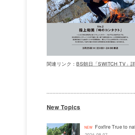
関連リンク：
BS朝日「SWITCH TV
New Topics
Foxfire True to 