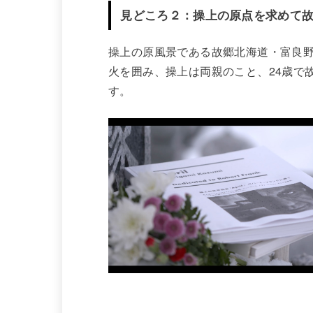
見どころ２：操上の原点を求めて
操上の原風景である故郷北海道・富良
火を囲み、操上は両親のこと、24歳で
す。