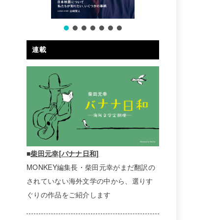
連載
■
柴田元幸[バナナ日和]
MONKEY編集長・柴田元幸がまだ翻訳の
されていない海外文学の中から、選りす
ぐりの作品をご紹介します