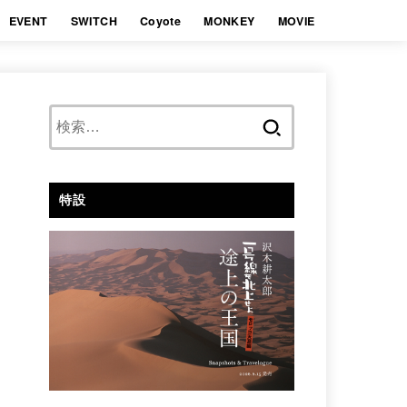
EVENT
SWITCH
Coyote
MONKEY
MOVIE
検
索:
特設