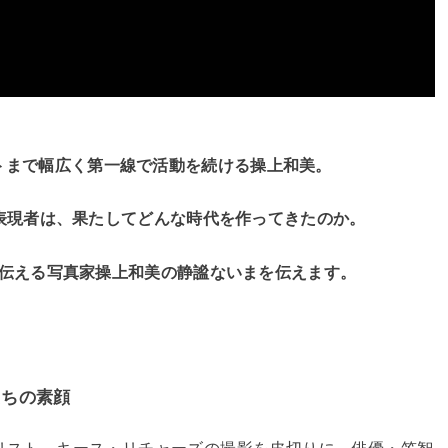
トまで
幅広く第一線で活動を続ける操上和美。
表現者は、
果たしてどんな時代を作ってきたのか。
伝える
写真家操上和美の静謐ないまを伝えます。
たちの素顔
タリスト、キース・リチャーズの撮影を皮切りに、俳優・笠智