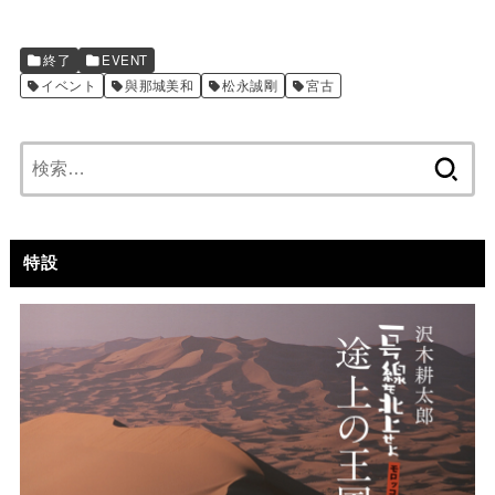
終了
EVENT
イベント
與那城美和
松永誠剛
宮古
検
索:
特設