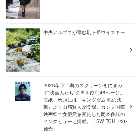
中央アルプスが育む駒ヶ岳ウイスキー
2026年下半期のスクリーンをにぎわ
す“映画人たち”の声を刻む48ページ。
表紙・巻頭には『キングダム 魂の決
戦』より山﨑賢人が登場。カンヌ国際
映画祭で女優賞を受賞した岡本多緒の
インタビューも掲載。（SWITCH 7/20
発売）