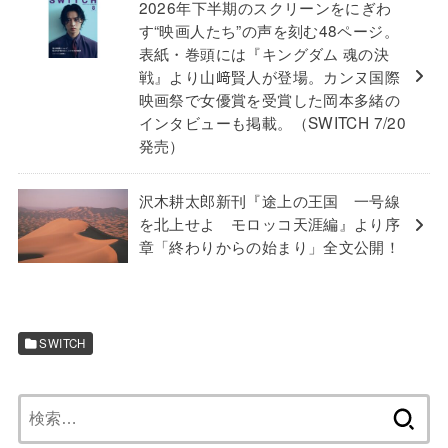
2026年下半期のスクリーンをにぎわ
す“映画人たち”の声を刻む48ページ。
表紙・巻頭には『キングダム 魂の決
戦』より山﨑賢人が登場。カンヌ国際
映画祭で女優賞を受賞した岡本多緒の
インタビューも掲載。（SWITCH 7/20
発売）
沢木耕太郎新刊『途上の王国 一号線
を北上せよ モロッコ天涯編』より序
章「終わりからの始まり」全文公開！
SWITCH
検
索: