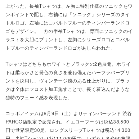
上がった。長袖Tシャツは、左胸に特別仕様のソニックをワ
ンポイントで配し、右袖には「ソニック」シリーズのタイ
トルロゴ、左袖にはコバルトブルーのティンバーランドロ
ゴをデザイン。一方の半袖Tシャツは、背面にソニックのイ
ラストを大胆にプリントし、左胸にシリーズロゴとコバル
トブルーのティンバーランドロゴがあしらわれた。
Tシャツはどちらもホワイトとブラックの2色展開。ホワイ
トは柔らかさと発色の良さを兼ね備えたハーフラバープリ
ントを採用し、ヴィンテージ感のある仕上がりに。ブラッ
クは全体にフロスト加工施すことで、長く着込んだような
独特のフェード感を表現した。
コラボアイテムは8月9日（土）よりティンバーランド 渋谷
PARCO店限定で販売され、イエローブーツは税込38,500
円で世界限定30足、ロングスリーブTシャツは税込14,300
円、半袖Tシャツは税込11,000円で、いずれも各色50枚限