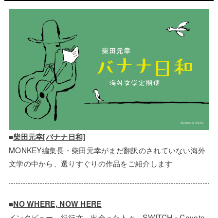
■
柴田元幸[バナナ日和]
MONKEY編集長・柴田元幸がまだ翻訳のされていない海外
文学の中から、選りすぐりの作品をご紹介します
■
NO WHERE, NOW HERE
インタビュー、紀行文、出会った人々。SWITCH・Coyote