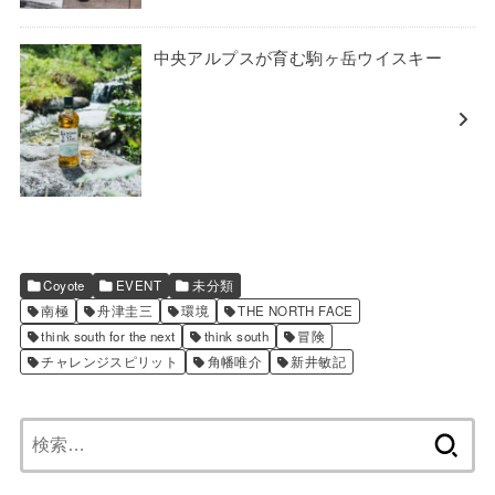
中央アルプスが育む駒ヶ岳ウイスキー
Coyote
EVENT
未分類
南極
舟津圭三
環境
THE NORTH FACE
think south for the next
think south
冒険
チャレンジスピリット
角幡唯介
新井敏記
検
索: