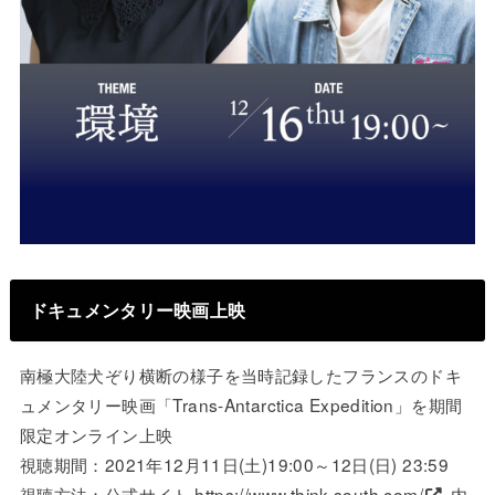
ドキュメンタリー映画上映
南極大陸犬ぞり横断の様子を当時記録したフランスのドキ
ュメンタリー映画「Trans-Antarctica Expedition」を期間
限定オンライン上映
視聴期間：2021年12月11日(土)19:00～12日(日) 23:59
視聴方法：公式サイト
https://www.think-south.com/
内