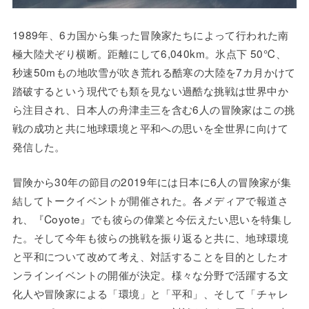
1989年、6カ国から集った冒険家たちによって行われた南
極大陸犬ぞり横断。距離にして6,040km。氷点下 50℃、
秒速50mもの地吹雪が吹き荒れる酷寒の大陸を7カ月かけて
踏破するという現代でも類を見ない過酷な挑戦は世界中か
ら注目され、日本人の舟津圭三を含む6人の冒険家はこの挑
戦の成功と共に地球環境と平和への思いを全世界に向けて
発信した。
冒険から30年の節目の2019年には日本に6人の冒険家が集
結してトークイベントが開催された。各メディアで報道さ
れ、『Coyote』でも彼らの偉業と今伝えたい思いを特集し
た。そして今年も彼らの挑戦を振り返ると共に、地球環境
と平和について改めて考え、対話することを目的としたオ
ンラインイベントの開催が決定。様々な分野で活躍する文
化人や冒険家による「環境」と「平和」、そして「チャレ