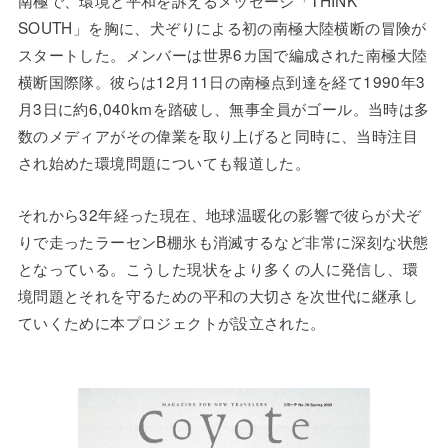
南極で、環境と平和を訴えるメッセージ「THINK
SOUTH」を胸に、犬ぞりによる初の南極大陸横断の冒険が
スタートした。メンバーは世界6カ国で編成された南極大陸
横断国際隊。彼らは12月11日の南極点到達を経て1990年3
月3日に約6,040kmを踏破し、無事全員がゴール。当時は多
数のメディアがその偉業を取り上げると同時に、当時注目
され始めた環境問題についても報道した。
それから32年経った現在、地球温暖化の影響で彼らが犬ぞ
りで走ったラーセンB棚氷も消滅するなど非常に深刻な状態
となっている。こうした現状をより多くの人に発信し、環
境問題とそれを守るための平和の大切さを次世代に継承し
ていくために本プロジェクトが設立された。