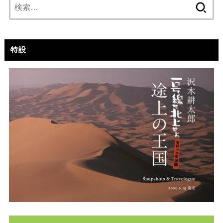
検
索:
特設