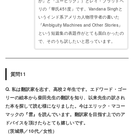
か』と『ユービック』）とレイ・ブラッドベ
リの『華氏451度』です。Vandana Singhと
いうインド系アメリカ人物理学者の書いた
『Ambiguity Machines and Other Stories』
という短篇集の表題作がとても面白かったの
で、そのうち訳したいと思っています。
質問11
Q. 私は翻訳家を志す、高校２年生です。エドワード・ゴー
リーの絵本から柴田先生の翻訳を知り、以来先生の訳され
た本を探して読む様になりました。今はエリック・マコー
マックの『雲』を読んでいます。翻訳家を目指す上でのア
ドバイスを頂けたらとても嬉しいです。
（茨城県／10代／女性）