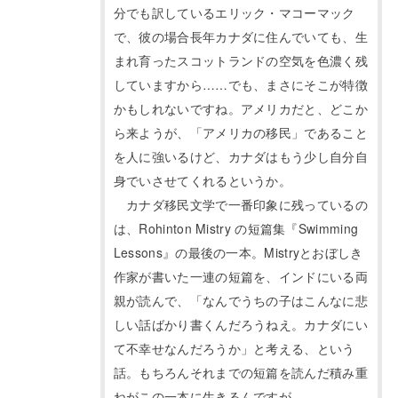
分でも訳しているエリック・マコーマック
で、彼の場合長年カナダに住んでいても、生
まれ育ったスコットランドの空気を色濃く残
していますから……でも、まさにそこが特徴
かもしれないですね。アメリカだと、どこか
ら来ようが、「アメリカの移民」であること
を人に強いるけど、カナダはもう少し自分自
身でいさせてくれるというか。
カナダ移民文学で一番印象に残っているの
は、Rohinton Mistry の短篇集『Swimming
Lessons』の最後の一本。Mistryとおぼしき
作家が書いた一連の短篇を、インドにいる両
親が読んで、「なんでうちの子はこんなに悲
しい話ばかり書くんだろうねえ。カナダにい
て不幸せなんだろうか」と考える、という
話。もちろんそれまでの短篇を読んだ積み重
ねがこの一本に生きるんですが。