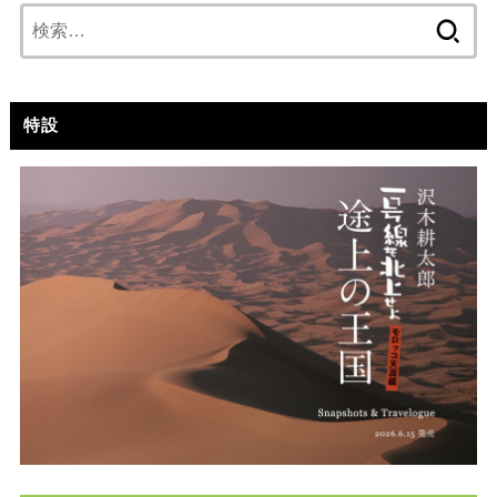
検
索:
特設