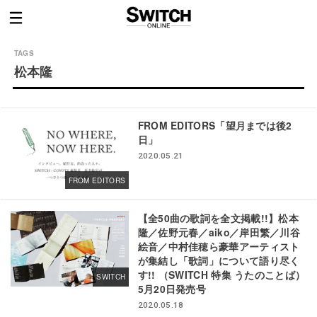
松本隆
FROM EDITORS「望月までは後2
日」
2020.05.21
FROM EDITORS
【全50曲の歌詞を全文掲載!!】松本
隆／佐野元春／aiko／岸田繁／川谷
絵音／中村佳穂ら豪華アーティスト
が集結し「歌詞」について語り尽く
す!! （SWITCH 特集 うたのことば）
SWITCH
5月20日発売号
2020.05.18