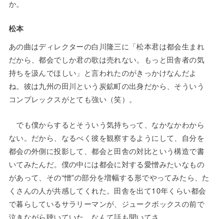
か。
松本
あの曲はディレクターの白川隆三に「松本君は都会生まれ
だから、都会でしか君の歌は売れない。もっと田舎者の気
持ちを汲んでほしい」と言われたのがきっかけなんだよ
ね。彼は九州の田川という炭鉱町の出身だから、そういう
コンプレックスがとても強い（笑）。
でも僕からするとそういう気持ちって、なかなかわから
ない。だから、なるべく彼を観察するようにして、自分を
都会の外側に投影して、都会と田舎の対比という構造で書
いてみたんだ。僕の中には都会に対する愛憎みたいなもの
があって、その“憎”の部分を増幅する形でやってみたら、た
くさんの人が共感してくれた。田舎を出て10年くらい都会
で暮らしているサラリーマンが、ジュークボックスの前で
泣きながら聴いていた、なんて話も聞いてさ。