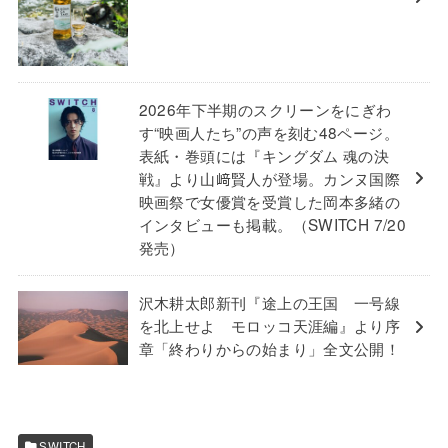
2026年下半期のスクリーンをにぎわ
す“映画人たち”の声を刻む48ページ。
表紙・巻頭には『キングダム 魂の決
戦』より山﨑賢人が登場。カンヌ国際
映画祭で女優賞を受賞した岡本多緒の
インタビューも掲載。（SWITCH 7/20
発売）
沢木耕太郎新刊『途上の王国 一号線
を北上せよ モロッコ天涯編』より序
章「終わりからの始まり」全文公開！
SWITCH