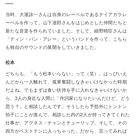
——
当時、大瀧詠一さんは自身のレーベルであるナイアガラレ
ーベルを作って、山下達郎さんをはじめとした仲間たちと
新たな音楽を作られていました。そして、細野晴臣さんは
「ティン・パン・アレー」というバンドを作って、こちら
も独自のサウンドの展開をしていきました。
松本
どちらも、「もう松本いらない」って（笑）。はっぴいえ
んどから一人離れて、孤軍奮闘しなきゃいけなかった時期
だよね。でもまずは食い扶持を手に入れなきゃいけないか
ら、3人の身近な人間に「作詞家になりたいんだけど、どう
思う？」と相談したんです。そうしたら予想外にトントン
拍子にことが進んで。相談した内の2人が持ってきてくれた
仕事が、アグネス・チャンとチューリップ。そして、その
両方がベストテンに入っちゃった。だから、言ってみれば