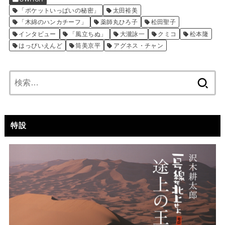
「ポケットいっぱいの秘密」
太田裕美
「木綿のハンカチーフ」
薬師丸ひろ子
松田聖子
インタビュー
「風立ちぬ」
大瀧詠一
クミコ
松本隆
はっぴいえんど
筒美京平
アグネス・チャン
検
索:
特設