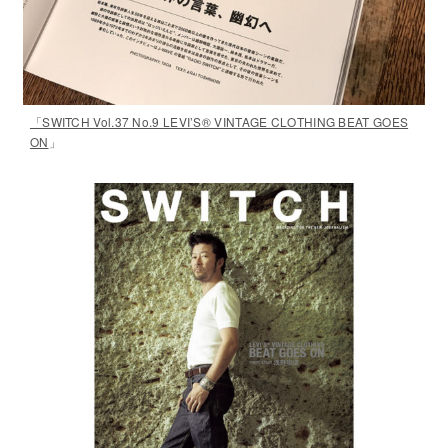
「SWITCH Vol.37 No.9 LEVI’S®️ VINTAGE CLOTHING BEAT GOES
ON
」