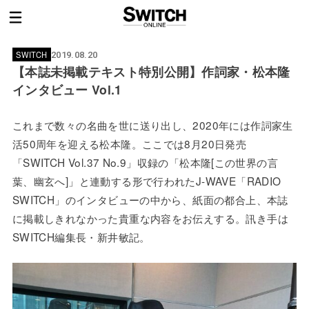
SWITCH
2019.08.20
【本誌未掲載テキスト特別公開】作詞家・松本隆
インタビュー Vol.1
これまで数々の名曲を世に送り出し、2020年には作詞家生
活50周年を迎える松本隆。ここでは8月20日発売
「SWITCH Vol.37 No.9」収録の「松本隆[この世界の言
葉、幽玄へ]」と連動する形で行われたJ-WAVE「RADIO
SWITCH」のインタビューの中から、紙面の都合上、本誌
に掲載しきれなかった貴重な内容をお伝えする。訊き手は
SWITCH編集長・新井敏記。