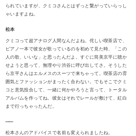
られていますが、クミコさんとはずっと繋がっていらっし
ゃいますよね。
松本
クミコって超アナログ人間なんだよね。侘しい喫茶店で、
ピアノ一本で彼女が歌っているのを初めて見た時、「この
人の歌、いいな」と思ったんだよ。すぐに筒美京平に聴か
せようと思って、無理やり渋谷に呼び出してさ。そうした
ら京平さんはエルメスのスーツで来ちゃって。喫茶店の雰
囲気とファッションがまったく合わない。でもそこでクミ
コと意気投合して、一緒に何かやろうと言って、トータル
アルバムを作ってね。彼女はそれでレールが敷けて、紅白
まで行っちゃったんだ。
——
松本さんのアドバイスで名前も変えられましたね。