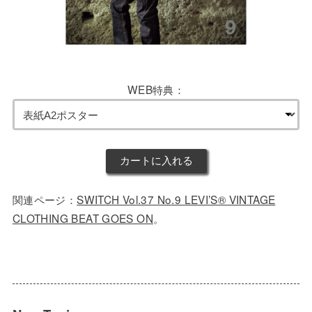
WEB特典：
関連ページ：
SWITCH Vol.37 No.9 LEVI’S®️ VINTAGE
CLOTHING BEAT GOES ON
。