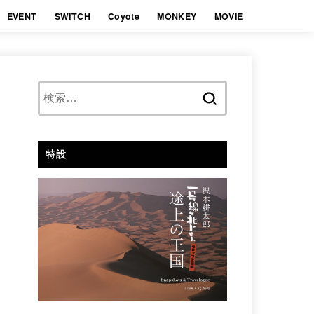
EVENT
SWITCH
Coyote
MONKEY
MOVIE
検
索:
特設