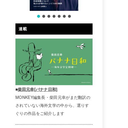
連載
■
柴田元幸[バナナ日和]
MONKEY編集長・柴田元幸がまだ翻訳の
されていない海外文学の中から、選りす
ぐりの作品をご紹介します