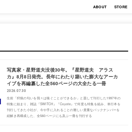
ABOUT
STORE
写真家・星野道夫没後30年。『星野道夫 アラス
カ』8月8日発売。長年にわたり築いた膨大なアーカ
イブを再編纂した全560ページの大全たる一冊
2026.07.30
生前「狩猟の匂いを我々は嗅ぐことができるか」と題して刊行した1997年の
特集に始まり、雑誌『SWITCH』『Coyote』で何度も特集を組み、単⾏本を
刊⾏してきた小社が、今や⼿に⼊れることの難しい貴重なバックナンバーを
紐解き再構成した、全560ページにも及ぶ⼀冊を刊⾏する