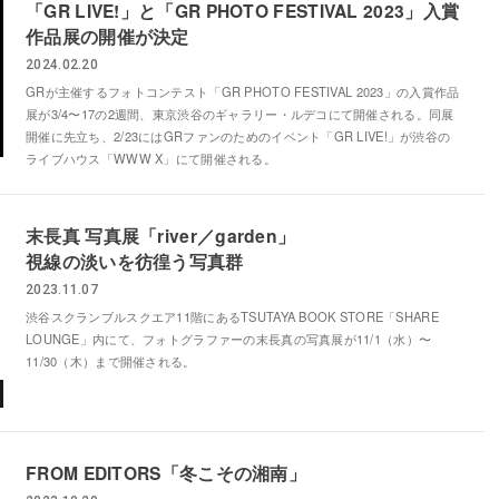
「GR LIVE!」と「GR PHOTO FESTIVAL 2023」入賞
作品展の開催が決定
2024.02.20
GRが主催するフォトコンテスト「GR PHOTO FESTIVAL 2023」の入賞作品
展が3/4〜17の2週間、東京渋谷のギャラリー・ルデコにて開催される。同展
開催に先立ち、2/23にはGRファンのためのイベント「GR LIVE!」が渋谷の
ライブハウス「WWW X」にて開催される。
末長真 写真展「river／garden」
視線の淡いを彷徨う写真群
2023.11.07
渋谷スクランブルスクエア11階にあるTSUTAYA BOOK STORE「SHARE
LOUNGE」内にて、フォトグラファーの末長真の写真展が11/1（水）〜
11/30（木）まで開催される。
FROM EDITORS「冬こその湘南」