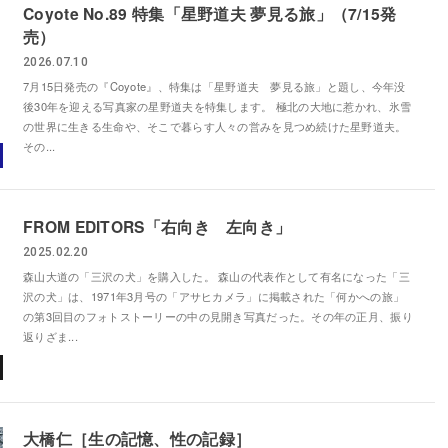
Coyote No.89 特集「星野道夫 夢見る旅」（7/15発
売）
2026.07.10
7月15日発売の『Coyote』、特集は「星野道夫 夢見る旅」と題し、今年没
後30年を迎える写真家の星野道夫を特集します。 極北の大地に惹かれ、氷雪
の世界に生きる生命や、そこで暮らす人々の営みを見つめ続けた星野道夫。
その...
FROM EDITORS「右向き 左向き」
2025.02.20
森山大道の「三沢の犬」を購入した。 森山の代表作として有名になった「三
沢の犬」は、1971年3月号の「アサヒカメラ」に掲載された「何かへの旅」
の第3回目のフォトストーリーの中の見開き写真だった。その年の正月、振り
返りざま...
大橋仁［生の記憶、性の記録］