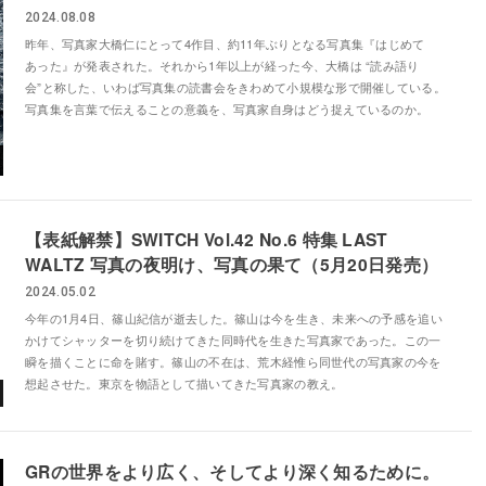
2024.08.08
昨年、写真家大橋仁にとって4作目、約11年ぶりとなる写真集『はじめて
あった』が発表された。それから1年以上が経った今、大橋は “読み語り
会”と称した、いわば写真集の読書会をきわめて小規模な形で開催している。
写真集を言葉で伝えることの意義を、写真家自身はどう捉えているのか。
【表紙解禁】SWITCH Vol.42 No.6 特集 LAST
WALTZ 写真の夜明け、写真の果て（5月20日発売）
2024.05.02
今年の1月4日、篠山紀信が逝去した。篠山は今を生き、未来への予感を追い
かけてシャッターを切り続けてきた同時代を生きた写真家であった。この一
瞬を描くことに命を賭す。篠山の不在は、荒木経惟ら同世代の写真家の今を
想起させた。東京を物語として描いてきた写真家の教え。
GRの世界をより広く、そしてより深く知るために。