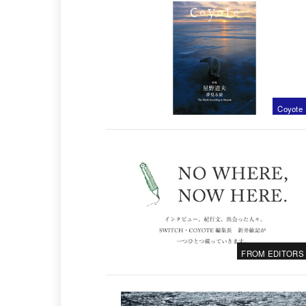
Coyote
FROM EDITORS