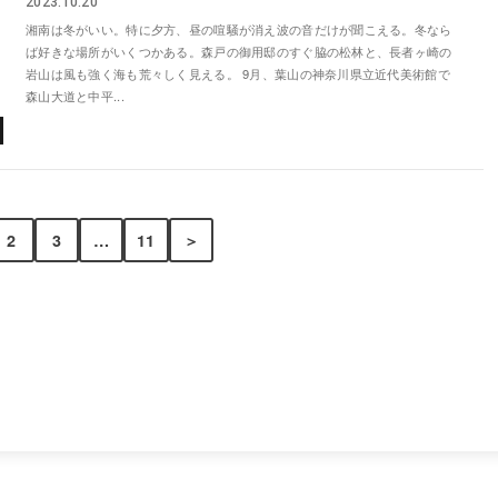
2023.10.20
湘南は冬がいい。特に夕方、昼の喧騒が消え波の音だけが聞こえる。冬なら
ば好きな場所がいくつかある。森戸の御用邸のすぐ脇の松林と、長者ヶ崎の
岩山は風も強く海も荒々しく見える。 9月、葉山の神奈川県立近代美術館で
森山大道と中平...
2
3
…
11
＞