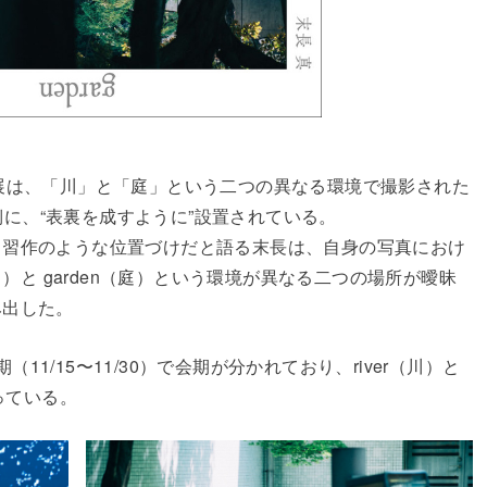
の写真展は、「川」と「庭」という二つの異なる環境で撮影された
内側に、“表裏を成すように”設置されている。
る習作のような位置づけだと語る末長は、自身の写真におけ
川）と garden（庭）という環境が異なる二つの場所が曖昧
み出した。
期（11/15〜11/30）で会期が分かれており、river（川）と
っている。