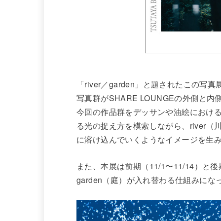
「river／garden」と題されたこ
写真群がSHARE LOUNGEの外側と
今回の作品群をデッサンや油絵におけ
る光の捉え方を模索しながら、river（
に溶け込んでいくようなイメージを生
また、本展は前期（11/1〜11/14）と後
garden（庭）が入れ替わる仕組みにな