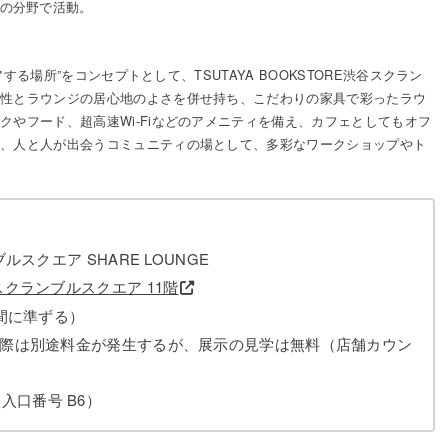
の分野で活動。
アする場所”をコンセプトとして、TSUTAYA BOOKSTORE渋谷スクラン
能性とラウンジの居心地のよさを併せ持ち、こだわりの家具で彩ったラウ
やフード、超高速Wi-Fiなどのアメニティを備え、カフェとしてもオフ
か、人と人が出会うコミュニティの場として、多彩なワークショップやト
ブルスクエア SHARE LOUNGE
谷スクランブルスクエア 11階
業時間に準ずる）
ご利用の際は別途料金が発生するが、展示の見学は無料（店舗カウン
入口番号 B6）