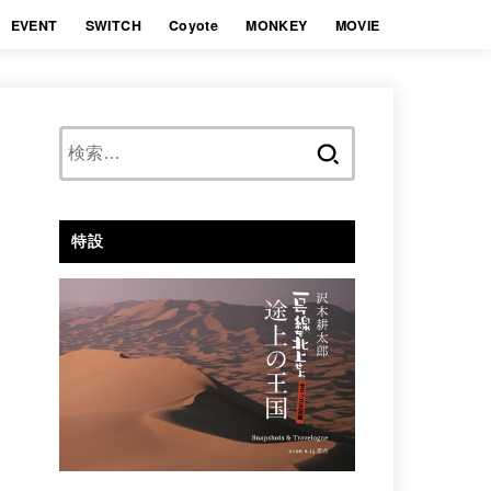
EVENT
SWITCH
Coyote
MONKEY
MOVIE
検
索:
特設