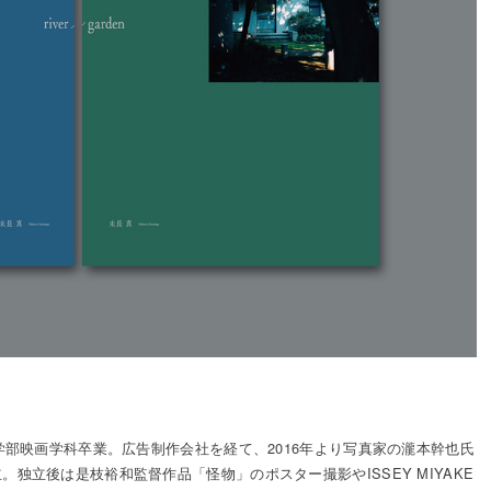
術学部映画学科卒業。広告制作会社を経て、2016年より写真家の瀧本幹也氏
。独立後は是枝裕和監督作品「怪物」のポスター撮影やISSEY MIYAKE