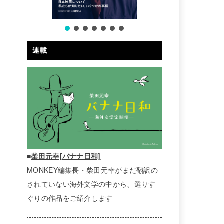
連載
■
柴田元幸[バナナ日和]
MONKEY編集長・柴田元幸がまだ翻訳の
されていない海外文学の中から、選りす
ぐりの作品をご紹介します