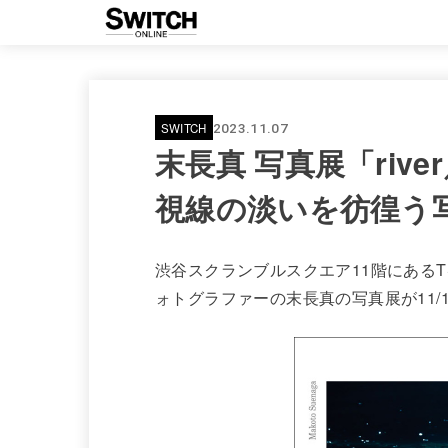
SWITCH
2023.11.07
末長真 写真展「river
視線の淡いを彷徨う
渋谷スクランブルスクエア11階にあるTSUT
ォトグラファーの末長真の写真展が11/1