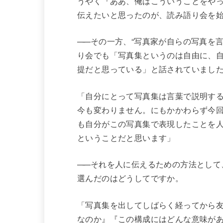
うやく『ああ、俺はこういうことをや
伝えたいと思ったのが、読み語り会を
——
その一方、“写真家が自らの写真を
り会でも「写真集というのは自由に、
提だと思っている」と話されていまし
「自分にとって写真集は言葉で説明す
今も変わりません。にもかかわらず今
も自分がこの写真集で表現したことを
ということだと思います」
——
それを人に伝えるための方法として
選んだのはどうしてですか。
「写真集を出してしばらく経ってから
なのか』『この構成にはどんな意味が