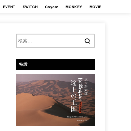
EVENT
SWITCH
Coyote
MONKEY
MOVIE
検
索:
特設