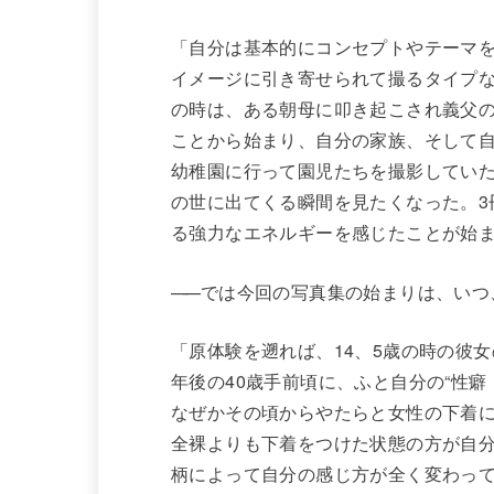
「自分は基本的にコンセプトやテーマ
イメージに引き寄せられて撮るタイプな
の時は、ある朝母に叩き起こされ義父
ことから始まり、自分の家族、そして自
幼稚園に行って園児たちを撮影してい
の世に出てくる瞬間を見たくなった。3
る強力なエネルギーを感じたことが始
——
では今回の写真集の始まりは、いつ
「原体験を遡れば、14、5歳の時の彼
年後の40歳手前頃に、ふと自分の“性
なぜかその頃からやたらと女性の下着
全裸よりも下着をつけた状態の方が自
柄によって自分の感じ方が全く変わっ