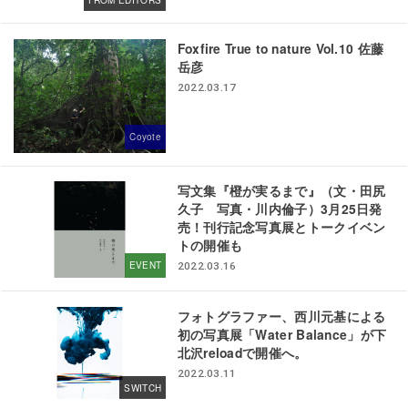
Foxfire True to nature Vol.10 佐藤
岳彦
2022.03.17
Coyote
写文集『橙が実るまで』（文・田尻
久子 写真・川内倫子）3月25日発
売！刊行記念写真展とトークイベン
トの開催も
EVENT
2022.03.16
フォトグラファー、西川元基による
初の写真展「Water Balance」が下
北沢reloadで開催へ。
2022.03.11
SWITCH