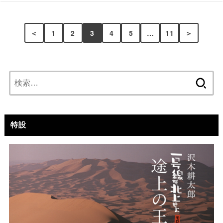
＜
1
2
3
4
5
…
11
＞
検
索:
特設