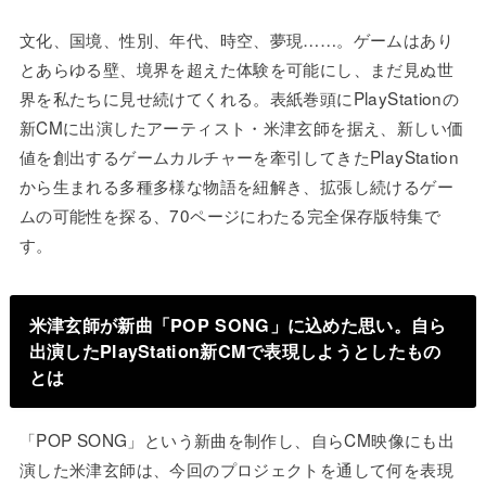
文化、国境、性別、年代、時空、夢現……。ゲームはあり
とあらゆる壁、境界を超えた体験を可能にし、まだ見ぬ世
界を私たちに見せ続けてくれる。表紙巻頭にPlayStationの
新CMに出演したアーティスト・米津玄師を据え、新しい価
値を創出するゲームカルチャーを牽引してきたPlayStation
から生まれる多種多様な物語を紐解き、拡張し続けるゲー
ムの可能性を探る、70ページにわたる完全保存版特集で
す。
米津玄師が新曲「POP SONG」に込めた思い。自ら
出演したPlayStation新CMで表現しようとしたもの
とは
「POP SONG」という新曲を制作し、自らCM映像にも出
演した米津玄師は、今回のプロジェクトを通して何を表現