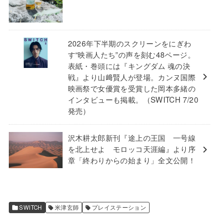
2026年下半期のスクリーンをにぎわ
す“映画人たち”の声を刻む48ページ。
表紙・巻頭には『キングダム 魂の決
戦』より山﨑賢人が登場。カンヌ国際
映画祭で女優賞を受賞した岡本多緒の
インタビューも掲載。（SWITCH 7/20
発売）
沢木耕太郎新刊『途上の王国 一号線
を北上せよ モロッコ天涯編』より序
章「終わりからの始まり」全文公開！
SWITCH
米津玄師
プレイステーション