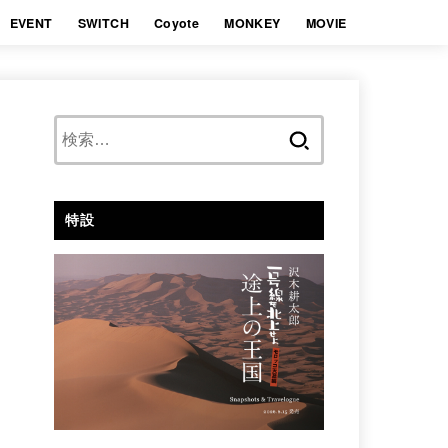
EVENT
SWITCH
Coyote
MONKEY
MOVIE
検
索:
特設