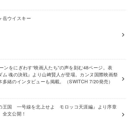
ヶ岳ウイスキー
リーンをにぎわす“映画人たち”の声を刻む48ページ。表
ダム 魂の決戦』より山﨑賢人が登場。カンヌ国際映画祭
多緒のインタビューも掲載。（SWITCH 7/20発売）
の王国 一号線を北上せよ モロッコ天涯編』より序章
」全文公開！