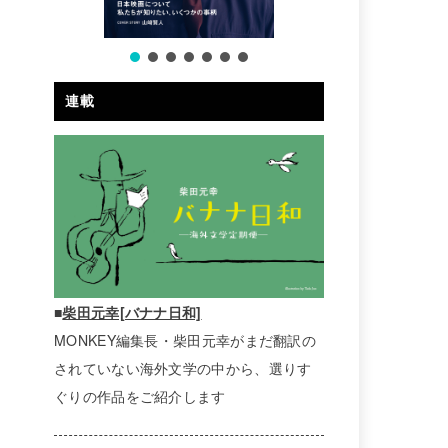
連載
■
柴田元幸[バナナ日和]
MONKEY編集長・柴田元幸がまだ翻訳の
されていない海外文学の中から、選りす
ぐりの作品をご紹介します