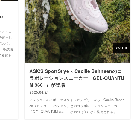
の
ro
レクトロ
を愛用し
アンバサ
SWITCH
o」を試聴
の変化を
ASICS SportStlye × Cecilie Bahnsenのコ
ラボレーションスニーカー「GEL-QUANTU
M 360 I」が登場
2026.04.24
アシックスのスポーツスタイルカテゴリーから、Cecilie Bahns
en（セシリー・バンセン）とのコラボレーションスニーカー
「GEL-QUANTUM 360 I」が4/24（金）から発売される。