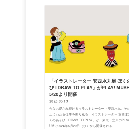
「イラストレーター 安西水丸展 ぼく
び I DRAW TO PLAY」がPLAY! MU
5/20より開催
2026.05.13
今なお愛され続けるイラストレーター・安西水丸。その
上にわたる仕事を振り返る「イラストレーター 安西水
くのあそび I DRAW TO PLAY」が、東京・立川のPLAY
UMで2026年5月20日（水）から開催される。