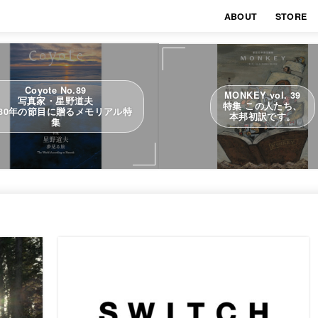
ABOUT
STORE
Coyote No.89
MONKEY vol. 39
写真家・星野道夫
特集 この人たち、
30年の節目に贈るメモリアル特
本邦初訳です。
集