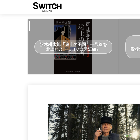
沢木耕太郎『途上の王国 一号線を
北上せよ モロッコ天涯編』
没後