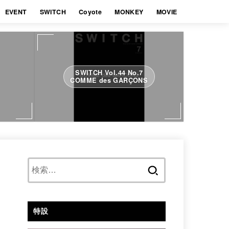
EVENT
SWITCH
Coyote
MONKEY
MOVIE
SWITCH Vol.44 No.7
COMME des GARÇONS
検
索:
特設