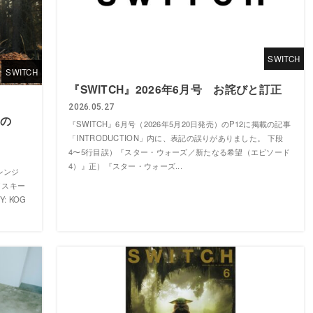
SWITCH
SWITCH
『SWITCH』2026年6月号 お詫びと訂正
2026.05.27
りの
『SWITCH』6月号（2026年5月20日発売）のP12に掲載の記事
「INTRODUCTION」内に、表記の誤りがありました。 下段
4〜5行目誤）『スター・ウォーズ／新たなる希望（エピソード
4）』正）『スター・ウォーズ...
レンジ
イスキー
: KOG