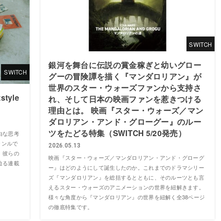
SWITCH
銀河を舞台に伝説の賞金稼ぎと幼いグロー
SWITCH
グーの冒険譚を描く『マンダロリアン』が
世界のスター・ウォーズファンから支持さ
style
れ、そして日本の映画ファンを惹きつける
理由とは。 映画『スター・ウォーズ／マン
ダロリアン・アンド・グローグー』のルー
ツをたどる特集（SWITCH 5/20発売）
由な思考
ジャンルで
2026.05.13
。彼らの
映画『スター・ウォーズ／マンダロリアン・アンド・グローグ
迫る連載
ー』はどのようにして誕生したのか。これまでのドラマシリー
ズ『マンダロリアン』を総括するとともに、そのルーツとも言
えるスター・ウォーズのアニメーションの世界を紐解きます。
様々な角度から『マンダロリアン』の世界を紐解く全38ページ
の徹底特集です。