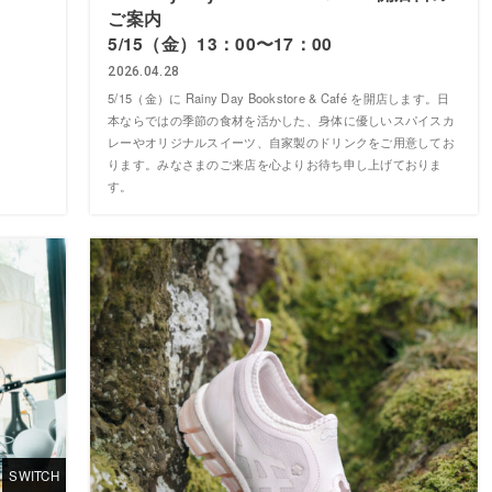
ご案内
5/15（金）13：00〜17：00
2026.04.28
5/15（金）に Rainy Day Bookstore & Café を開店します。日
本ならではの季節の食材を活かした、身体に優しいスパイスカ
レーやオリジナルスイーツ、自家製のドリンクをご用意してお
ります。みなさまのご来店を心よりお待ち申し上げておりま
す。
SWITCH