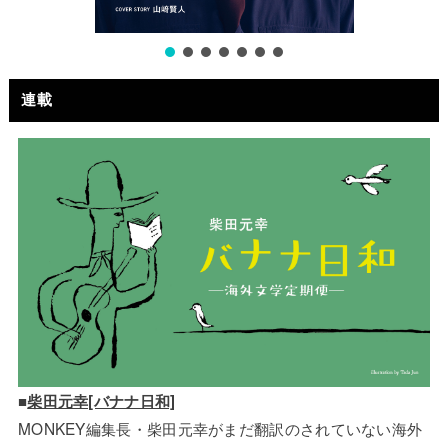
連載
■
柴田元幸[バナナ日和]
MONKEY編集長・柴田元幸がまだ翻訳のされていない海外