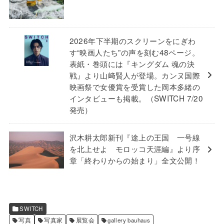
2026年下半期のスクリーンをにぎわ
す“映画人たち”の声を刻む48ページ。
表紙・巻頭には『キングダム 魂の決
戦』より山﨑賢人が登場。カンヌ国際
映画祭で女優賞を受賞した岡本多緒の
インタビューも掲載。（SWITCH 7/20
発売）
沢木耕太郎新刊『途上の王国 一号線
を北上せよ モロッコ天涯編』より序
章「終わりからの始まり」全文公開！
SWITCH
写真
写真家
展覧会
gallery bauhaus