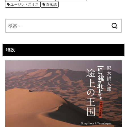
ユージン・スミス
森永純
検
索:
特設