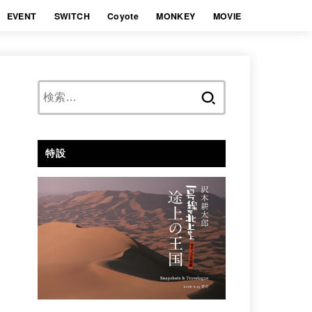
EVENT
SWITCH
Coyote
MONKEY
MOVIE
検
索:
特設