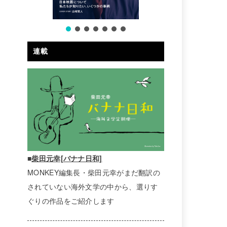
連載
■
柴田元幸[バナナ日和]
MONKEY編集長・柴田元幸がまだ翻訳の
されていない海外文学の中から、選りす
ぐりの作品をご紹介します