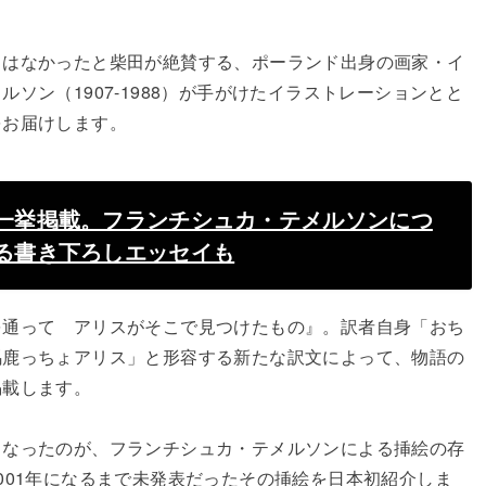
とはなかったと柴田が絶賛する、ポーランド出身の画家・イ
ソン（1907-1988）が手がけたイラストレーションとと
をお届けします。
一挙掲載。フランチシュカ・テメルソンにつ
る書き下ろしエッセイも
を通って アリスがそこで見つけたもの』。訳者自身「おち
馬鹿っちょアリス」と形容する新たな訳文によって、物語の
掲載します。
となったのが、フランチシュカ・テメルソンによる挿絵の存
001年になるまで未発表だったその挿絵を日本初紹介しま