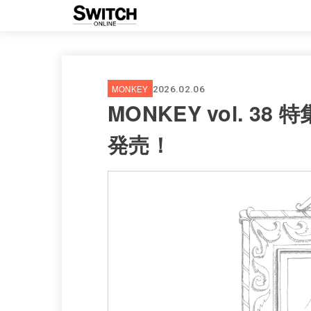
MONKEY
2026.02.06
MONKEY vol. 3
発売！