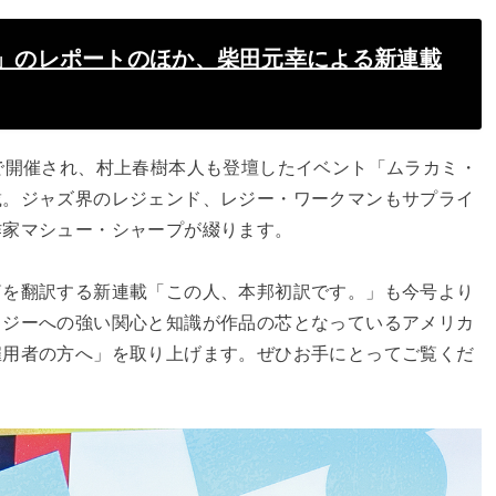
」のレポートのほか、柴田元幸による新連載
で開催され、村上春樹本人も登壇したイベント「ムラカミ・
載。ジャズ界のレジェンド、レジー・ワークマンもサプライ
作家マシュー・シャープが綴ります。
篇を翻訳する新連載「この人、本邦初訳です。」も今号より
ロジーへの強い関心と知識が作品の芯となっているアメリカ
雇用者の方へ」を取り上げます。ぜひお手にとってご覧くだ