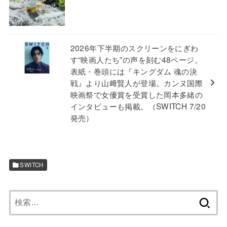
2026年下半期のスクリーンをにぎわ
す“映画人たち”の声を刻む48ページ。
表紙・巻頭には『キングダム 魂の決
戦』より山﨑賢人が登場。カンヌ国際
映画祭で女優賞を受賞した岡本多緒の
インタビューも掲載。（SWITCH 7/20
発売）
SWITCH
検
索: