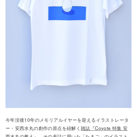
今年没後10年のメモリアルイヤーを迎えるイラストレータ
ー・安西水丸の創作の原点を紐解く
雑誌『Coyote 特集 安
西水丸の教え』
。その表誌に用いた「たまご」のイラスト