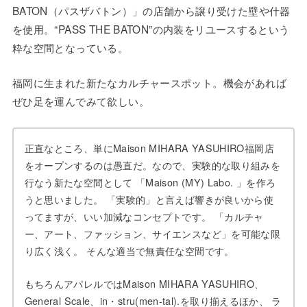
BATON（パスザバトン）」の店舗から譲り受けた壁や什器
を使用。“PASS THE BATON”の内装をリユースするという
粋な空間となっている。
福岡に生まれた新たなカルチャースポット。機会があれば
ぜひ足を運んでみて欲しい。
正直なところ、単にMaison MIHARA YASUHIRO福岡店
をオープンするのは愚直だ。なので、実験的な取り組みを
行なう新たな空間として 「Maison (MY) Labo. 」を作ろ
うと思いました。 「実験的」と言えば響きが良いから使
ってますが、いい加減なコンセプトです。 「カルチャ
ー、アート、ファッション、サイエンスなど」を可能な限
り広く浅く。 そんな適当で無責任な空間です。
もちろんアパレルではMaison MIHARA YASUHIRO、
General Scale、in・stru(men-tal).を取り揃えるほか、 ラ