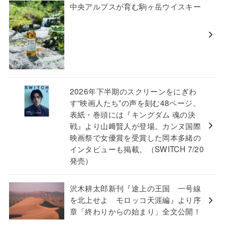
中央アルプスが育む駒ヶ岳ウイスキー
2026年下半期のスクリーンをにぎわ
す“映画人たち”の声を刻む48ページ。
表紙・巻頭には『キングダム 魂の決
戦』より山﨑賢人が登場。カンヌ国際
映画祭で女優賞を受賞した岡本多緒の
インタビューも掲載。（SWITCH 7/20
発売）
沢木耕太郎新刊『途上の王国 一号線
を北上せよ モロッコ天涯編』より序
章「終わりからの始まり」全文公開！