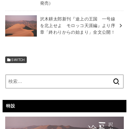
発売）
沢木耕太郎新刊『途上の王国 一号線
を北上せよ モロッコ天涯編』より序
章「終わりからの始まり」全文公開！
SWITCH
検
索:
特設