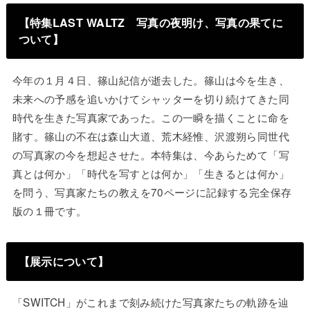
【特集LAST WALTZ 写真の夜明け、写真の果てに
ついて】
今年の１月４日、篠山紀信が逝去した。篠山は今を生き、
未来への予感を追いかけてシャッターを切り続けてきた同
時代を生きた写真家であった。この一瞬を描くことに命を
賭す。篠山の不在は森山大道、荒木経惟、沢渡朔ら同世代
の写真家の今を想起させた。本特集は、今あらためて「写
真とは何か」「時代を写すとは何か」「生きるとは何か」
を問う、写真家たちの教えを70ページに記録する完全保存
版の１冊です。
【展示について】
「SWITCH」がこれまで刻み続けた写真家たちの軌跡を辿