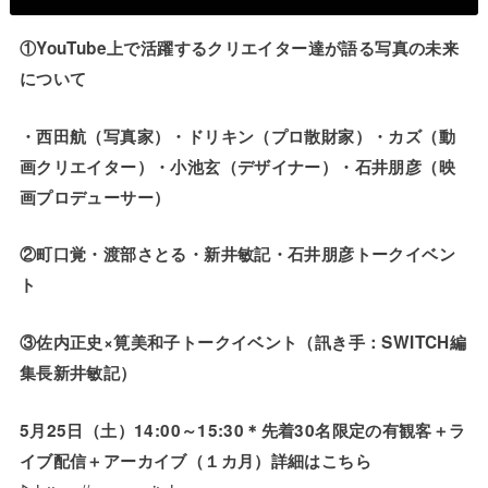
①YouTube上で活躍するクリエイター達が語る写真の未来
について
・西田航（写真家）・ドリキン（プロ散財家）・カズ（動
画クリエイター）・小池玄（デザイナー）・石井朋彦（映
画プロデューサー）
②町口覚・
渡部さとる
・新井敏記・石井朋彦トークイベン
ト
③佐内正史×筧美和子トークイベント（訊き手：SWITCH編
集長新井敏記）
5月25日（土）14:00～15:30＊先着30名限定の有観客＋ラ
イブ配信＋アーカイブ（１カ月）詳細はこちら