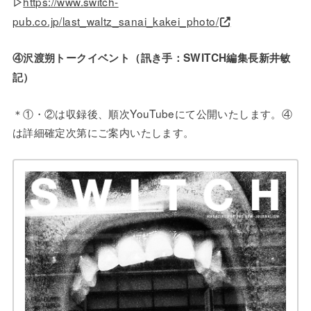
https://www.switch-
▷
pub.co.jp/last_waltz_sanai_kakei_photo/
④沢渡朔トークイベント（訊き手：SWITCH編集長新井敏
記）
＊①・②は収録後、順次YouTubeにて公開いたします。④
は詳細確定次第にご案内いたします。