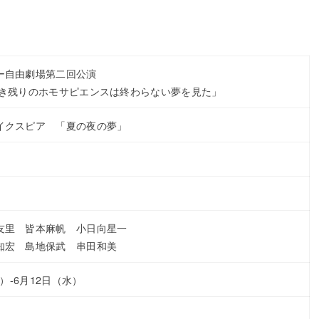
ー自由劇場第二回公演
生き残りのホモサピエンスは終わらない夢を見た」
イクスピア 「夏の夜の夢」
友里 皆本麻帆 小日向星一
知宏 島地保武 串田和美
木）-6月12日（水）