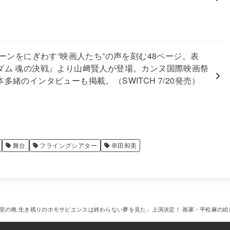
リーンをにぎわす“映画人たち”の声を刻む48ページ。表
ダム 魂の決戦』より山﨑賢人が登場。カンヌ国際映画祭
多緒のインタビューも掲載。（SWITCH 7/20発売）
舞台
フライングシアター
串田和美
至の晩 生き残りのホモサピエンスは終わらない夢を見た」上演決定！ 画家・平松麻の絵