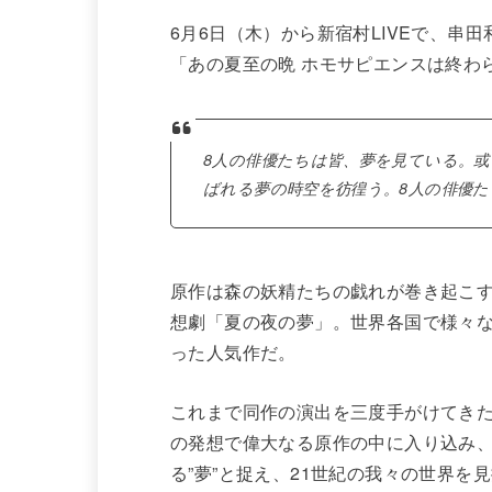
6月6日（木）から新宿村LIVEで、
「あの夏至の晩 ホモサピエンスは終わ
8人の俳優たちは皆、夢を見ている。或
ばれる夢の時空を彷徨う。8人の俳優
原作は森の妖精たちの戯れが巻き起こ
想劇「夏の夜の夢」。世界各国で様々な
った人気作だ。
これまで同作の演出を三度手がけてきた
の発想で偉大なる原作の中に入り込み
る”夢”と捉え、21世紀の我々の世界を