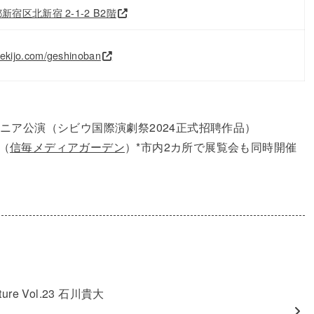
都新宿区北新宿 2-1-2 B2階
ugekijo.com/geshinoban
マニア公演（シビウ国際演劇祭2024正式招聘作品）
（
信毎メディアガーデン
）*市内2カ所で展覧会も同時開催
nature Vol.23 石川貴大