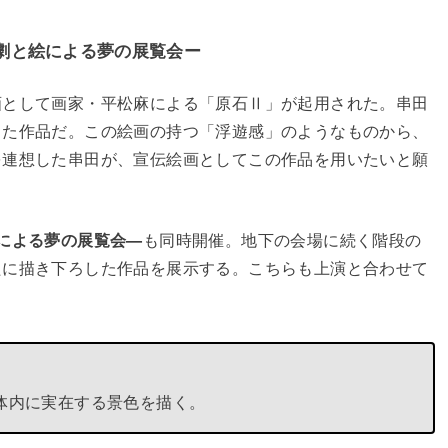
劇と絵による夢の展覧会ー
画として画家・平松麻による「原石Ⅱ」が起用された。串田
った作品だ。この絵画の持つ「浮遊感」のようなものから、
を連想した串田が、宣伝絵画としてこの作品を用いたいと願
による夢の展覧会—
も同時開催。地下の会場に続く階段の
たに描き下ろした作品を展示する。こちらも上演と合わせて
の体内に実在する景色を描く。