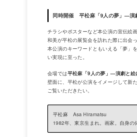
同時開催 平松麻「9人の夢」—演
チラシやポスターなど本公演の宣伝絵
和美が平松の展覧会を訪れた際に出会
本公演のキーワードともいえる「夢」
い実現に至った。
会場では
平松麻「9人の夢」—演劇と絵
壁面に、平松が公演をイメージして新
ご覧いただきたい。
平松麻 Asa Hiramatsu
1982年、東京生まれ。画家。自身