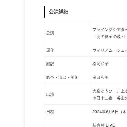
公演詳細
フライングシアタ
公演
「あの夏至の晩 
原作
ウィリアム・シェ
翻訳
松岡和子
脚色・演出・美術
串田和美
大空ゆうひ 川上
出演
串田十二夜 谷山
日程
2024年6月6日（
新宿村 LIVE