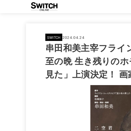
SWITCH
2024.04.24
串田和美主宰フライ
至の晩 生き残りの
見た」上演決定！ 