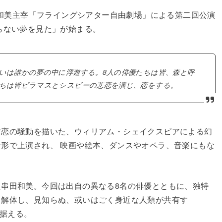
串田和美主宰「フライングシアター自由劇場」による第二回公演
らない夢を見た」が始まる。
いは誰かの夢の中に浮遊する。8人の俳優たちは皆、森と呼
たちは皆ピラマスとシスビーの悲恋を演じ、恋をする。
す恋の騒動を描いた、ウィリアム・シェイクスピアによる幻
形で上演され、 映画や絵本、ダンスやオペラ、音楽にもな
串田和美。今回は出自の異なる8名の俳優とともに、独特
、解体し、見知らぬ、或いはごく身近な人類が共有す
見据える。