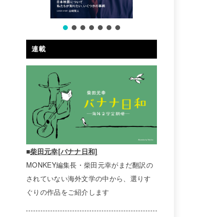
連載
■
柴田元幸[バナナ日和]
MONKEY編集長・柴田元幸がまだ翻訳の
されていない海外文学の中から、選りす
ぐりの作品をご紹介します