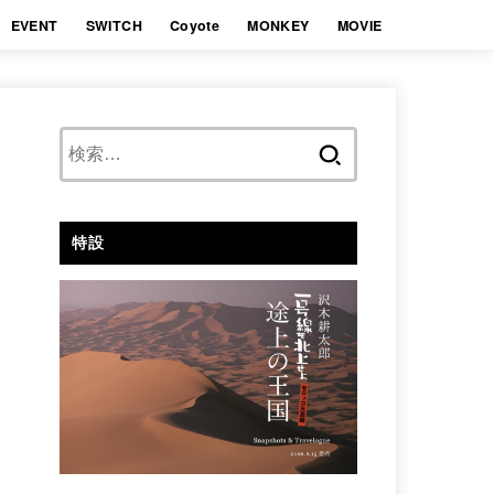
EVENT
SWITCH
Coyote
MONKEY
MOVIE
検
索:
特設