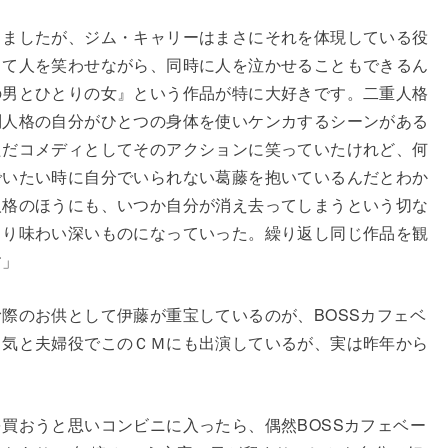
しましたが、ジム・キャリーはまさにそれを体現している役
って人を笑わせながら、同時に人を泣かせることもできるん
の男とひとりの女』という作品が特に大好きです。二重人格
別人格の自分がひとつの身体を使いケンカするシーンがある
ただコメディとしてそのアクションに笑っていたけれど、何
でいたい時に自分でいられない葛藤を抱いているんだとわか
人格のほうにも、いつか自分が消え去ってしまうという切な
より味わい深いものになっていった。繰り返し同じ作品を観
す」
際のお供として伊藤が重宝しているのが、BOSSカフェベ
勇気と夫婦役でこのＣＭにも出演しているが、実は昨年から
買おうと思いコンビニに入ったら、偶然BOSSカフェベー