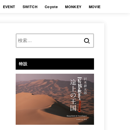
EVENT
SWITCH
Coyote
MONKEY
MOVIE
検
索:
特設