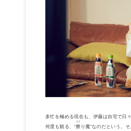
多忙を極める現在も、伊藤は自宅で日
コス
何度も観る、“
擦
り魔”なのだという。