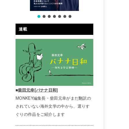
連載
■
柴田元幸[バナナ日和]
MONKEY編集長・柴田元幸がまだ翻訳の
されていない海外文学の中から、選りす
ぐりの作品をご紹介します