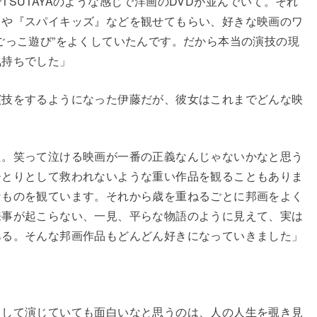
SUTAYAのような感じで洋画のDVDが並んでいて。それ
』や『スパイキッズ』などを観せてもらい、好きな映画のワ
ごっこ遊び”をよくしていたんです。だから本当の演技の現
気持ちでした」
演技をするようになった伊藤だが、彼女はこれまでどんな映
た。笑って泣ける映画が一番の正義なんじゃないかなと思う
ひとりとして救われないような重い作品を観ることもありま
なものを観ています。それから歳を重ねるごとに邦画をよく
来事が起こらない、一見、平らな物語のように見えて、実は
ある。そんな邦画作品もどんどん好きになっていきました」
として演じていても面白いなと思うのは、人の人生を覗き見