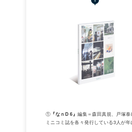
①
『なｎD 6』
編集＝森田真規、戸塚泰
ミニコミ誌を各々発行している3人が年