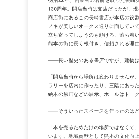
130周年。開店当時は支店だったが、
商店街にあるこの長崎書店が本店の役
ノキが美しいオークス通りに面してい
立ち寄ってしまうのも頷ける、落ち着
熊本の街に長く根付き、信頼される理
――長い歴史のある書店ですが、建物
「開店当時から場所は変わりませんが、
ラリーを店内に作ったり、三階にあっ
絵本の原画などの展示、ホールはトー
――そういったスペースを作ったのは
「本を売るためだけの場所ではなくて
います。地域貢献として熊本の文化向