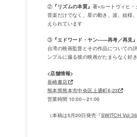
②
『リズムの本質』
著=ルートヴィヒ・
音楽だけでなく、星の動き、波、紋様
えられています
③
『エドワード・ヤン――再考／再見
台湾の映画監督とその作品についての
ンプルに撮る彼の映画がたまらなく好
<店舗情報>
長崎書店
熊本県熊本市中央区上通町6-23
営業時間 10:00～21:00
（本稿は5月20日発売『
SWITCH Vol.36