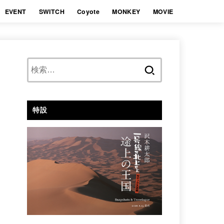
EVENT
SWITCH
Coyote
MONKEY
MOVIE
検
索:
特設