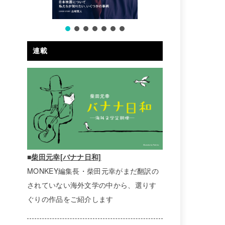
連載
■
柴田元幸[バナナ日和]
MONKEY編集長・柴田元幸がまだ翻訳の
されていない海外文学の中から、選りす
ぐりの作品をご紹介します