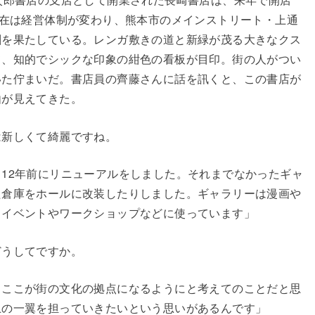
現在は経営体制が変わり、熊本市のメインストリート・上通
割を果たしている。レンガ敷きの道と新緑が茂る大きなクス
て、知的でシックな印象の紺色の看板が目印。街の人がつい
いた佇まいだ。書店員の齊藤さんに話を訊くと、この書店が
由が見えてきた。
は新しくて綺麗ですね。
12年前にリニューアルをしました。それまでなかったギャ
た倉庫をホールに改装したりしました。ギャラリーは漫画や
クイベントやワークショップなどに使っています」
どうしてですか。
、ここが街の文化の拠点になるようにと考えてのことだと思
上の一翼を担っていきたいという思いがあるんです」