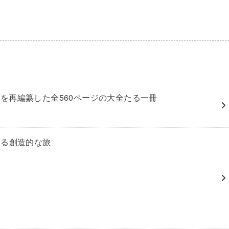
を再編纂した全560ページの大全たる一冊
実を巡る創造的な旅