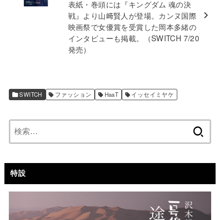
表紙・巻頭には『キングダム 魂の決
戦』より山﨑賢人が登場。カンヌ国際
映画祭で女優賞を受賞した岡本多緒の
インタビューも掲載。（SWITCH 7/20
発売）
SWITCH
ファッション
HaaT
イッセイミヤケ
検
索:
特設