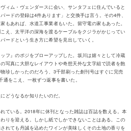
督ヴィム・ヴェンダースに会い、サンタフェに住んでいると
パードの登録は4件あります」と交換手は言う。その4件、
た家もあれば、水道工事業者もいた。留守電の家もあった。
聞こえ、太平洋の深海を渡るケーブルをクジラがかじってい
ェパードという生き方に希望を見出していく。
タッフ』のポジをブローアップした。坂川は嬉々として冷蔵
もの写真に大胆なレイアウトや奇想天外な文字組で読者を飽
物珍しかったのだろう、3千部刷った創刊号はすぐに完売
千通をこえ、一枚ずつ返事を書いた。
次にどうなるか知りたいのだ。
れている。2018年に休刊となった雑誌は百誌を数える。本
終わりを迎える。しかし紙でしかできないことはある。この
売されても丹誠を込めたワインが美味しくその土地の香りを