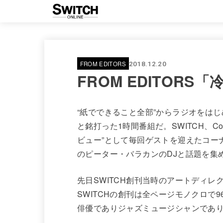
FROM EDITORS
2018.12.20
FROM EDITORS
“紙でできること全部”からラジオをはじめた
と銘打った1時間番組だ。SWITCH、Co
ビュー”として毎回ゲストを迎えたコー
のピーター・バラカンのDJと話題を集
先日SWITCH創刊当時のアートディレ
SWITCHの創刊は全ページモノクロで
俳優でありジャズミュージシャンであ