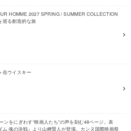
UR HOMME 2027 SPRING / SUMMER COLLECTION
を巡る創造的な旅
ヶ岳ウイスキー
リーンをにぎわす“映画人たち”の声を刻む48ページ。表
ダム 魂の決戦』より山﨑賢人が登場。カンヌ国際映画祭