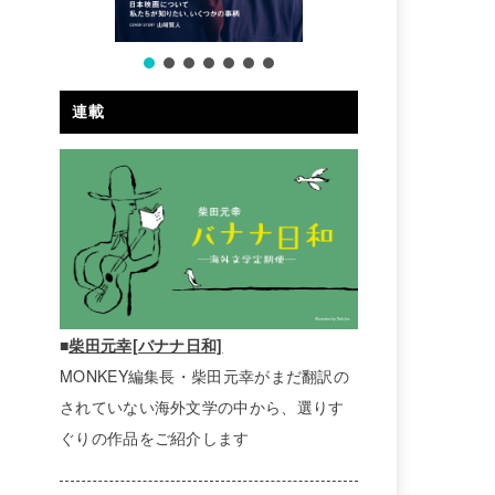
連載
■
柴田元幸[バナナ日和]
MONKEY編集長・柴田元幸がまだ翻訳の
されていない海外文学の中から、選りす
ぐりの作品をご紹介します