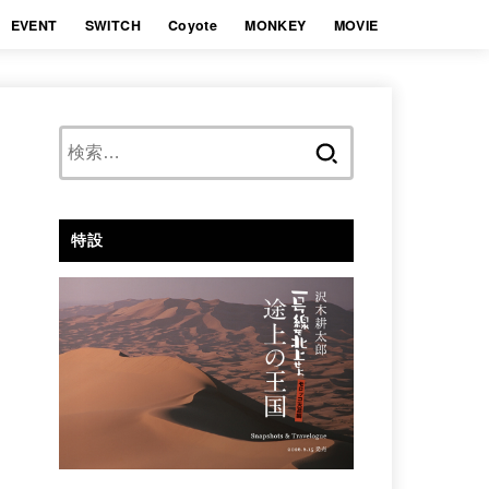
EVENT
SWITCH
Coyote
MONKEY
MOVIE
検
索:
特設