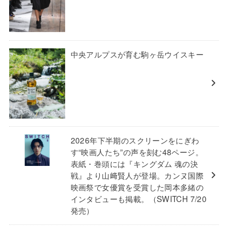
中央アルプスが育む駒ヶ岳ウイスキー
2026年下半期のスクリーンをにぎわ
す“映画人たち”の声を刻む48ページ。
表紙・巻頭には『キングダム 魂の決
戦』より山﨑賢人が登場。カンヌ国際
映画祭で女優賞を受賞した岡本多緒の
インタビューも掲載。（SWITCH 7/20
発売）