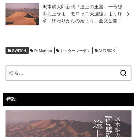
沢木耕太郎新刊『途上の王国 一号線
を北上せよ モロッコ天涯編』より序
章「終わりからの始まり」全文公開！
SWITCH
Dr.Martens
ドクターマーチン
AUDRICK
検
索:
特設