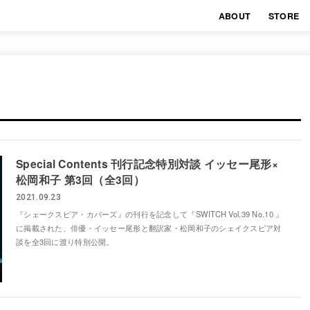
ABOUT
STORE
Special Contents 刊行記念特別対談 イッセー尾形×
松岡和子 第3回（全3回）
2021.09.23
『シェークスピア・カバーズ』の刊行を記念して『SWITCH Vol.39 No.10 』
に掲載された、俳優・イッセー尾形と翻訳家・松岡和子のシェイクスピア対
談を全3回に渡り特別公開。