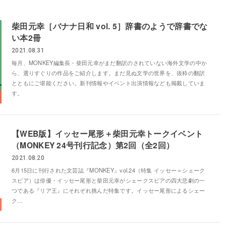
柴田元幸［バナナ日和 vol. 5］辞書のようで辞書でな
い本2冊
2021.08.31
毎月、MONKEY編集長・柴田元幸がまだ翻訳のされていない海外文学の中か
ら、選りすぐりの作品をご紹介します。まだ見ぬ文学の世界を、抜粋の翻訳
とともにご堪能ください。新刊情報やイベント出演情報なども掲載していま
す。
【WEB版】イッセー尾形＋柴田元幸トークイベント
（MONKEY 24号刊行記念）第2回（全2回）
2021.08.20
6月15日に刊行された文芸誌『MONKEY』vol.24（特集 イッセー＝シェーク
スピア）は俳優・イッセー尾形と柴田元幸がシェークスピアの四大悲劇の一
つである『リア王』にそれぞれ挑んだ特集です。イッセー尾形によるシェー
ク...