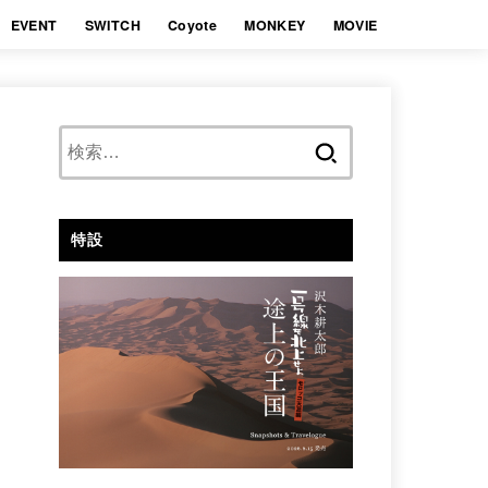
EVENT
SWITCH
Coyote
MONKEY
MOVIE
検
索:
特設