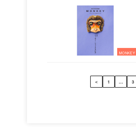
MONKEY
＜
1
…
3