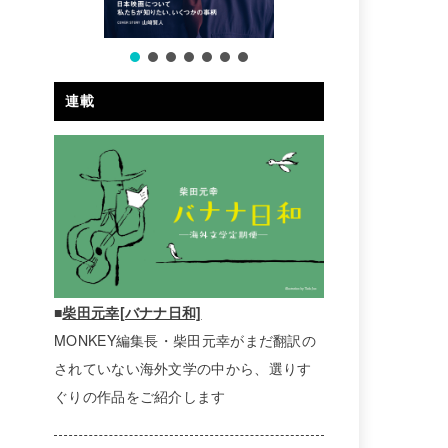
連載
■
柴田元幸[バナナ日和]
MONKEY編集長・柴田元幸がまだ翻訳の
されていない海外文学の中から、選りす
ぐりの作品をご紹介します