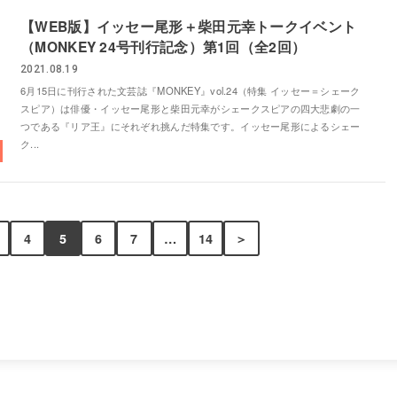
【WEB版】イッセー尾形＋柴田元幸トークイベント
（MONKEY 24号刊行記念）第1回（全2回）
2021.08.19
6月15日に刊行された文芸誌『MONKEY』vol.24（特集 イッセー＝シェーク
スピア）は俳優・イッセー尾形と柴田元幸がシェークスピアの四大悲劇の一
つである『リア王』にそれぞれ挑んだ特集です。イッセー尾形によるシェー
ク...
4
5
6
7
…
14
＞