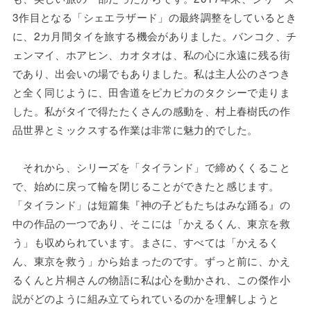
3作目となる「シェエラザード」の最終調整をしているとき
に、2カ月間タイを旅する機会がありました。バンコク、チ
ェンマイ、ホアヒン、カオタオは、私の心に永遠に残る街
であり、出会いの場でもありました。私は主人公のさつき
と全く同じように、田舎道をピカピカのタクシーで走りま
した。私がタイで得たたくさんの感動を、村上春樹氏の作
品世界とミックスする作業は非常に魅力的でした。
それから、シリーズを「タイランド」で締めくくること
で、始めに戻って輪を閉じることができたと感じます。
「タイランド」は短篇集『神の子どもたちはみな踊る』の
中の作品の一つであり、そこには「かえるくん、東京を救
う」も収められています。まさに、すべては「かえるく
ん、東京を救う」から始まったのです。ずっと前に、かえ
るくんと片桐さんの物語に私は心を動かされ、この傑作小
説がどのように組み立てられているのかを理解しようと