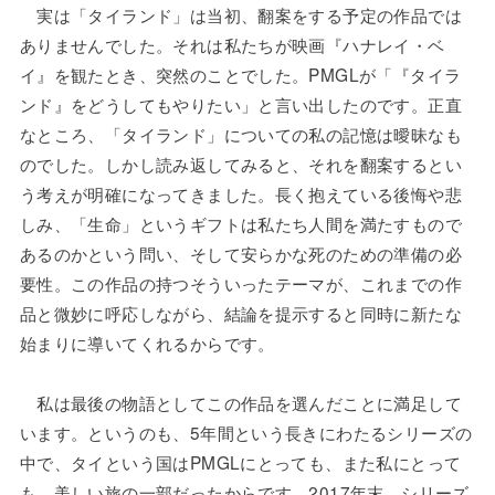
実は「タイランド」は当初、翻案をする予定の作品では
ありませんでした。それは私たちが映画『ハナレイ・ベ
イ』を観たとき、突然のことでした。PMGLが「『タイラ
ンド』をどうしてもやりたい」と言い出したのです。正直
なところ、「タイランド」についての私の記憶は曖昧なも
のでした。しかし読み返してみると、それを翻案するとい
う考えが明確になってきました。長く抱えている後悔や悲
しみ、「生命」というギフトは私たち人間を満たすもので
あるのかという問い、そして安らかな死のための準備の必
要性。この作品の持つそういったテーマが、これまでの作
品と微妙に呼応しながら、結論を提示すると同時に新たな
始まりに導いてくれるからです。
私は最後の物語としてこの作品を選んだことに満足して
います。というのも、5年間という長きにわたるシリーズの
中で、タイという国はPMGLにとっても、また私にとって
も、美しい旅の一部だったからです。2017年末、シリーズ