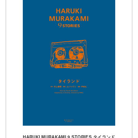
HARUKI MURAKAMI 9 STORIES タイランド