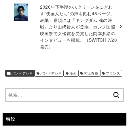
2026年下半期のスクリーンをにぎわ
す“映画人たち”の声を刻む48ページ。
表紙・巻頭には『キングダム 魂の決
戦』より山﨑賢人が登場。カンヌ国際
映画祭で女優賞を受賞した岡本多緒の
インタビューも掲載。（SWITCH 7/20
発売）
バンドデシネ
バンドデシネ
漫画
村上春樹
フランス
検
索:
特設