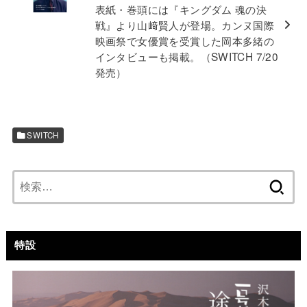
表紙・巻頭には『キングダム 魂の決
戦』より山﨑賢人が登場。カンヌ国際
映画祭で女優賞を受賞した岡本多緒の
インタビューも掲載。（SWITCH 7/20
発売）
SWITCH
検
索:
特設