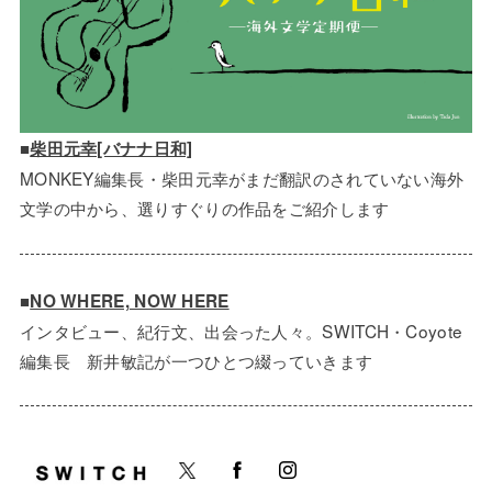
■
柴田元幸[バナナ日和]
MONKEY編集長・柴田元幸がまだ翻訳のされていない海外
文学の中から、選りすぐりの作品をご紹介します
■
NO WHERE, NOW HERE
インタビュー、紀行文、出会った人々。SWITCH・Coyote
編集長 新井敏記が一つひとつ綴っていきます