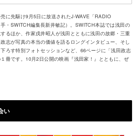
先駆け9月5日に放送されたJ-WAVE「RADIO
手・SWITCH編集長新井敏記）。SWITCH本誌では浅田の
載するほか、作家戌井昭人が浅田とともに浅田の故郷・三重
田政志が写真の本当の価値を語るロングインタビュー、そし
下ろす特別フォトセッションなど、66ページに「浅田政志
１冊です。10月2日公開の映画『浅田家！』とともに、ぜ
会い