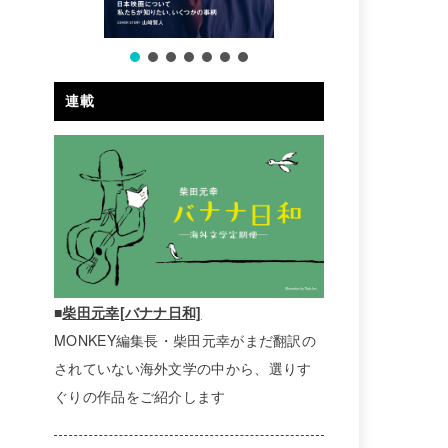
連載
■
柴田元幸[バナナ日和]
MONKEY編集長・柴田元幸がまだ翻訳の
されていない海外文学の中から、選りす
ぐりの作品をご紹介します