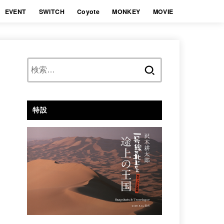
EVENT
SWITCH
Coyote
MONKEY
MOVIE
検
索:
特設