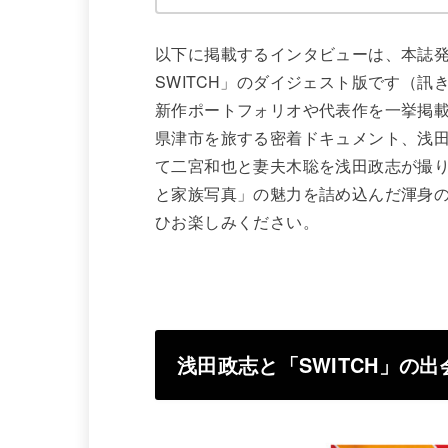
以下に掲載するインタビューは、本誌発売に
SWITCH」のダイジェスト版です（訊き
新作ポートフォリオや代表作を一挙掲
県津市を旅する密着ドキュメント、浅
て二宮和也と妻夫木聡を浅田政志が撮り
と家族写真」の魅力を詰め込んだ渾身の
ひお楽しみください。
浅田政志と「SWITCH」の出