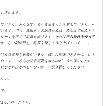
こし違います。
所でパチリ。みんなでたまたま集まったら並んでパチリ。そ
思います。でも「浅田家」の記念写真は、みんなで休みを合
、シーンを考えて写真を撮ります。それは
自ら記念を作って
なかこない記念日を、写真を通じて作り上げていく——。
だけ多種多様な家族がいるか、僕には想像できません。いろ
出会って、いろんな記念写真を撮るのが、今の僕のしたいこ
１枚がどれほどのものなのか、一度体験してください。
れない。
ます。
 冒頭モノローグより）