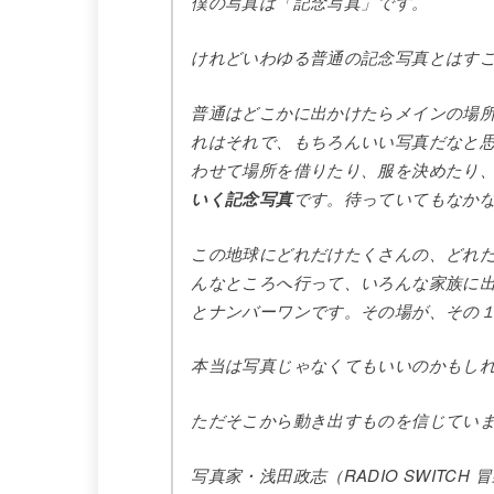
僕の写真は「記念写真」です。
けれどいわゆる普通の記念写真とはす
普通はどこかに出かけたらメインの場
れはそれで、もちろんいい写真だなと
わせて場所を借りたり、服を決めたり
いく記念写真
です。待っていてもなか
この地球にどれだけたくさんの、どれ
んなところへ行って、いろんな家族に
とナンバーワンです。その場が、その
本当は写真じゃなくてもいいのかもし
ただそこから動き出すものを信じてい
写真家・浅田政志（RADIO SWITCH