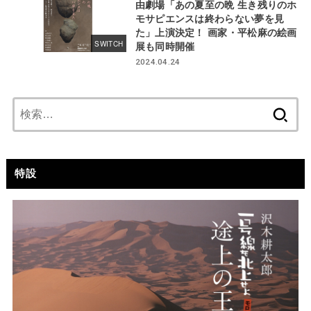
由劇場「あの夏至の晩 生き残りのホ
モサピエンスは終わらない夢を見
た」上演決定！ 画家・平松麻の絵画
展も同時開催
SWITCH
2024.04.24
検
索:
特設