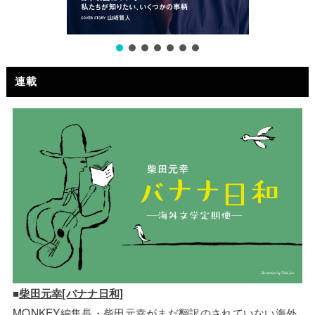
連載
■
柴田元幸[バナナ日和]
MONKEY編集長・柴田元幸がまだ翻訳のされていない海外