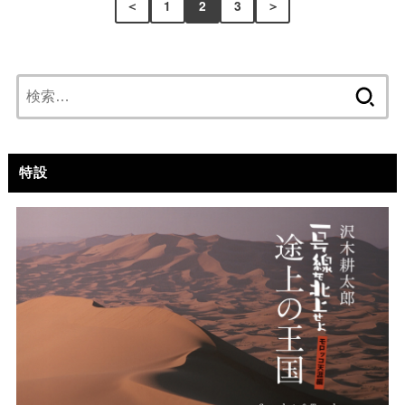
＜
1
2
3
＞
検
索:
特設