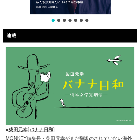
連載
■
柴田元幸[バナナ日和]
MONKEY編集長・柴田元幸がまだ翻訳のされていない海外