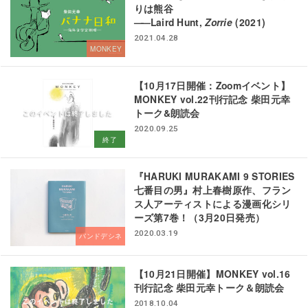
りは熊谷
——
Laird Hunt,
Zorrie
(2021)
2021.04.28
MONKEY
【10月17日開催：Zoomイベント】
MONKEY vol.22刊行記念 柴田元幸
トーク&朗読会
2020.09.25
終了
『HARUKI MURAKAMI 9 STORIES
七番目の男』村上春樹原作、フラン
ス人アーティストによる漫画化シリ
ーズ第7巻！（3月20日発売）
2020.03.19
バンドデシネ
【10月21日開催】MONKEY vol.16
刊行記念 柴田元幸トーク＆朗読会
2018.10.04