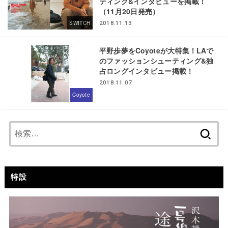
ティング&インタビューを掲載！
（11月20日発売）
SWITCH
2018.11.13
平野歩夢をCoyoteが大特集！LAで
のファッションシューティング&独
占ロングインタビュー掲載！
2018.11.07
Coyote
検
索:
特設