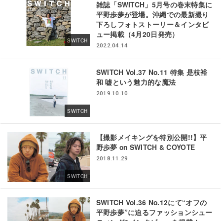
雑誌「SWITCH」5月号の巻末特集に
平野歩夢が登場。沖縄での最新撮り
下ろしフォトストーリー＆インタビ
ュー掲載（4月20日発売）
SWITCH
2022.04.14
SWITCH Vol.37 No.11 特集 是枝裕
和 嘘という魅力的な魔法
2019.10.10
SWITCH
【撮影メイキングを特別公開!!】平
野歩夢 on SWITCH & COYOTE
2018.11.29
SWITCH
SWITCH Vol.36 No.12にて“オフの
平野歩夢”に迫るファッションシュー