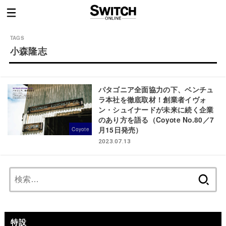
小森隆志
パタゴニア全面協力の下、ベンチュ
ラ本社を徹底取材！創業者イヴォ
ン・シュイナードが未来に続く企業
のあり方を語る（Coyote No.80／7
月15日発売）
Coyote
2023.07.13
検
索:
特設