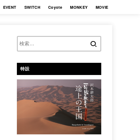
EVENT
SWITCH
Coyote
MONKEY
MOVIE
検
索:
特設