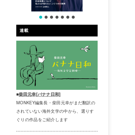
連載
■
柴田元幸[バナナ日和]
MONKEY編集長・柴田元幸がまだ翻訳の
されていない海外文学の中から、選りす
ぐりの作品をご紹介します