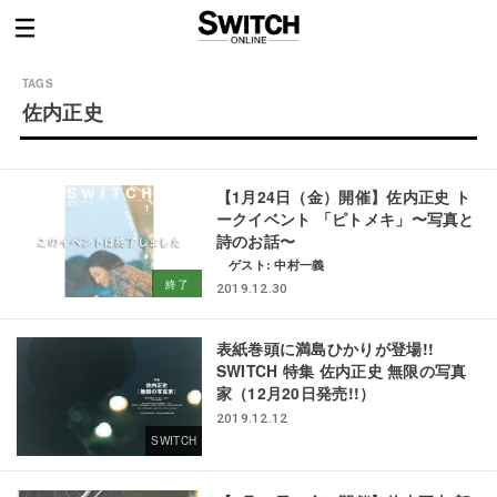
佐内正史
【1月24日（金）開催】佐内正史 ト
ークイベント
「ピトメキ」〜写真と
詩のお話〜
ゲスト: 中村一義
終了
2019.12.30
表紙巻頭に満島ひかりが登場!!
SWITCH 特集 佐内正史 無限の写真
家（12月20日発売!!）
2019.12.12
SWITCH