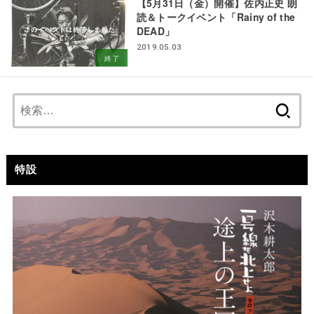
【5月31日（金）開催】佐内正史 朗
読＆トークイベント「Rainy of the
DEAD」
2019.05.03
終了
検
索:
特設