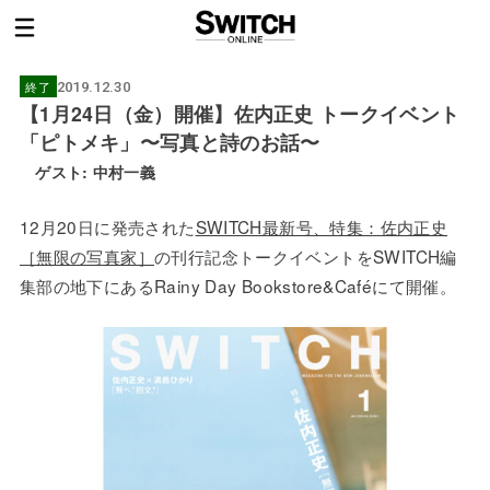
終了
2019.12.30
【1月24日（金）開催】佐内正史 トークイベント
「ピトメキ」〜写真と詩のお話〜
ゲスト: 中村一義
12月20日に発売された
SWITCH最新号、特集：佐内正史
［無限の写真家］
の刊行記念トークイベントをSWITCH編
集部の地下にあるRainy Day Bookstore&Caféにて開催。