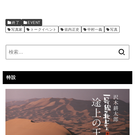
終了
EVENT
写真家
トークイベント
佐内正史
中村一義
写真
検
索:
特設