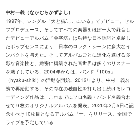
中村一義（なかむらかずよし）
1997年、シングル「犬と猫/ここにいる」でデビュー。セル
フプロデュース、そしてすべての楽器をほぼ一人で録音し
たデビューアルバム『金字塔』は独特な日本語詞と卓越し
たポップセンスにより、日本のロック・シーンに多大なイ
ンパクトを与えた。そしてアルバムごとに進化を遂げる多
彩な音楽性と、緻密に構築された音世界は多くのリスナー
を魅了している。2004年からは、バンド『100s』
（hyaku-shiki）の活動を開始。2012年より、中村一義名
義で再始動する。その存在の独自性を打ち出し続けるレコ
ーディング作品は、これまでにソロ名義・バンド名義合わ
せて９枚のオリジナルアルバムを発表。2020年2月5日に記
念すべき10枚目となるアルバム『十』をリリース、全国で
ライブを予定している