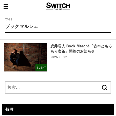
ブックマルシェ
戌井昭人 Book Marché「古本ともろ
もろ喫茶」開催のお知らせ
2025.05.02
EVENT
検
索:
特設