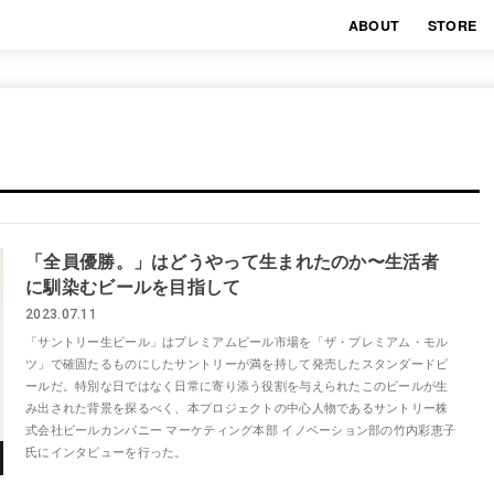
ABOUT
STORE
「全員優勝。」はどうやって生まれたのか〜生活者
に馴染むビールを目指して
2023.07.11
「サントリー生ビール」はプレミアムビール市場を「ザ・プレミアム・モル
ツ」で確固たるものにしたサントリーが満を持して発売したスタンダードビ
ールだ。特別な日ではなく日常に寄り添う役割を与えられたこのビールが生
み出された背景を探るべく、本プロジェクトの中心人物であるサントリー株
式会社ビールカンパニー マーケティング本部 イノベーション部の竹内彩恵子
氏にインタビューを行った。