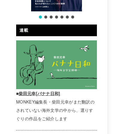
連載
■
柴田元幸[バナナ日和]
MONKEY編集長・柴田元幸がまだ翻訳の
されていない海外文学の中から、選りす
ぐりの作品をご紹介します