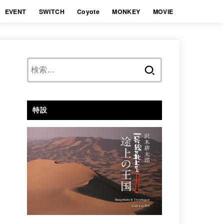
EVENT
SWITCH
Coyote
MONKEY
MOVIE
検
索:
特設