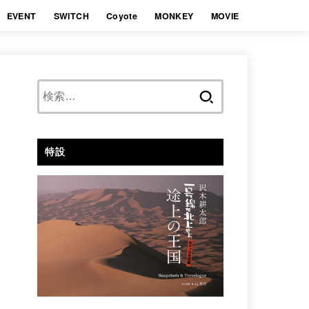
EVENT
SWITCH
Coyote
MONKEY
MOVIE
検
索:
特設