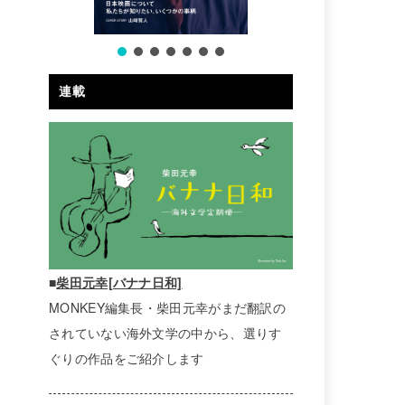
連載
■
柴田元幸[バナナ日和]
MONKEY編集長・柴田元幸がまだ翻訳の
されていない海外文学の中から、選りす
ぐりの作品をご紹介します