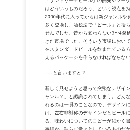
「サントリー生ビール」の開発やマー
はどういうものだろう、という視点を
2000年代に入ってからは新ジャンルや
多く登場し、酒税法で「ビール」と括
せんでした。昔から変わらない3〜4銘
きた市場でした。そういう市場において
在スタンダードビールを飲まれている
えるパッケージを作らなければならな
——
と言いますと？
新しく見せようと思って突飛なデザイ
ャンル？」と認識されてしまう。どん
れるのは一瞬のことなので、デザイン
ば、左右非対称のデザインだとビール
る。味わいについてのコピーが細かく
事細かに語らず堂々としているものだ