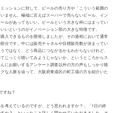
るミッションに対して、ビールの売り方や「こういう範囲の
ていません。極端に言えばスーパーで売らないビール、イン
ビールがあってもいい。ビールという大きな枠にはまってい
もいいというのがイノベーション部の大きな特徴です。
も購入できるものを開発しましたが、その過程において通常
の部分です。中には販売チャネルや目標販売数が決まってい
そうではなく、どう商品につながるかもわからないけれど、
めてじっくり聴いてみようじゃないか、というところからス
さんにお願いするアンケート調査以外の方の声もしっかり聴
ログな人脈を辿って、大阪府東成区の町工場の方を紹介いた
ですね？
を考えているのですが、どう思われますか？」「1日の終
ですか？」といったこと詳しく聞かせていただきました。そ