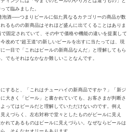
ケティングには「今までのビールのやり方とは違うもの」と
持って臨みました。
発泡酒
——
つまりビールに似た異なるカテゴリーの商品が数
られるものの新商品はそれほど盛んに出てくることはありま
柄で固定されていて、その中で価格や機能の違いを提案して
今改めて“超王道”の新しいビールを出すに当たっては、現
方に一目で「これはビールの新商品なんだ」と理解してもら
い。でもそれはなかなか難しいことなんです。
ンにすると、「これはチューハイの新商品ですか？」「新ジ
なに大きく「ビール」と書かれていても、お客さまが判断さ
によってはビールだと理解していただけないのです。例え
に見えづらく、左右対称で堂々としたものがビールに見え
書かれてあるものはビールに見えづらい。なぜならビールは
から。そんなセオリーもあります。