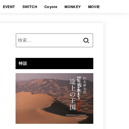
EVENT
SWITCH
Coyote
MONKEY
MOVIE
検
索:
特設