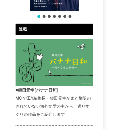
連載
■
柴田元幸[バナナ日和]
MONKEY編集長・柴田元幸がまだ翻訳の
されていない海外文学の中から、選りす
ぐりの作品をご紹介します