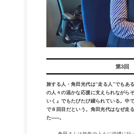
第3回
旅する人・角田光代は“走る人”でもあ
の人々の温かな応援に支えられながら
いく』でもたびたび綴られている。中で
で８回目だという。角田光代はなぜ走
た
——
。
——
角田さんは毎年のように沖縄に行