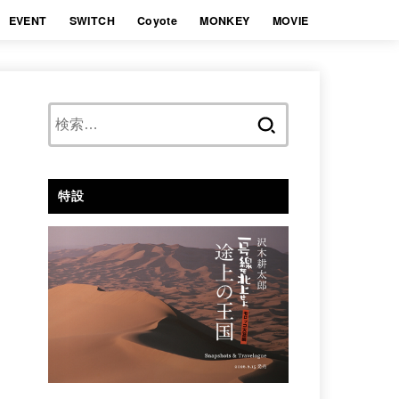
EVENT
SWITCH
Coyote
MONKEY
MOVIE
検
索:
特設