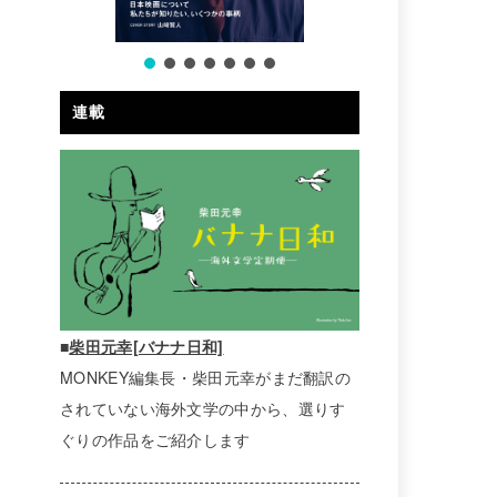
連載
■
柴田元幸[バナナ日和]
MONKEY編集長・柴田元幸がまだ翻訳の
されていない海外文学の中から、選りす
ぐりの作品をご紹介します