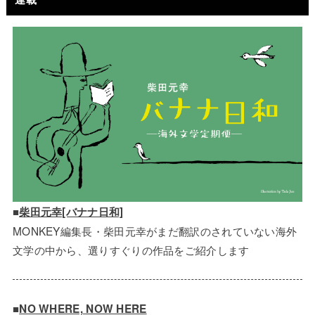
連載
■
柴田元幸[バナナ日和]
MONKEY編集長・柴田元幸がまだ翻訳のされていない海外
文学の中から、選りすぐりの作品をご紹介します
■
NO WHERE, NOW HERE